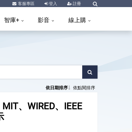
客服專區
登入
註冊
智庫+
影音
線上購
依日期排序
依點閱排序
T、WIRED、IEEE
示