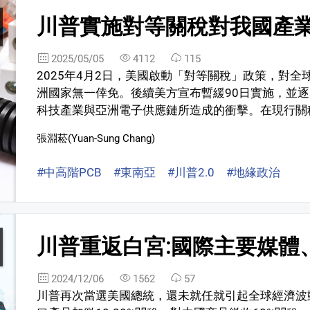
川普實施對等關稅對我國產業
2025/05/05
4112
115
2025年4月2日，美國啟動「對等關稅」政策，對
洲國家無一倖免。後續美方宣布暫緩90日實施，並
科技產業與亞洲電子供應鏈所造成的衝擊。在現行關稅
張淵菘(Yuan-Sung Chang)
#中高階PCB
#東南亞
#川普2.0
#地緣政治
川普重返白宮:國際主要媒體
2024/12/06
1562
57
川普再次當選美國總統，還未就任就引起全球經濟波