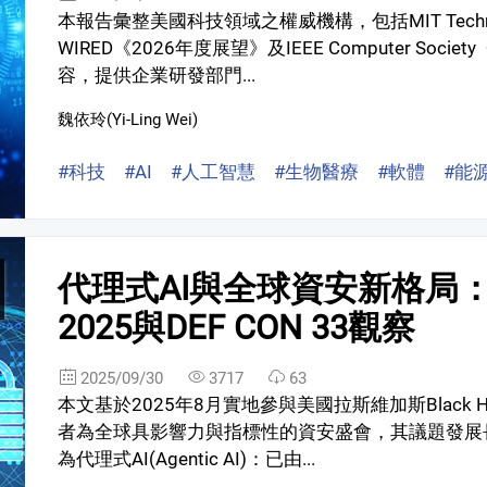
本報告彙整美國科技領域之權威機構，包括MIT Technol
WIRED《2026年度展望》及IEEE Computer So
容，提供企業研發部門...
魏依玲(Yi-Ling Wei)
#科技
#AI
#人工智慧
#生物醫療
#軟體
#能
代理式AI與全球資安新格局：從Bl
2025與DEF CON 33觀察
2025/09/30
3717
63
本文基於2025年8月實地參與美國拉斯維加斯Black Hat 
者為全球具影響力與指標性的資安盛會，其議題發展長
為代理式AI(Agentic AI)：已由...