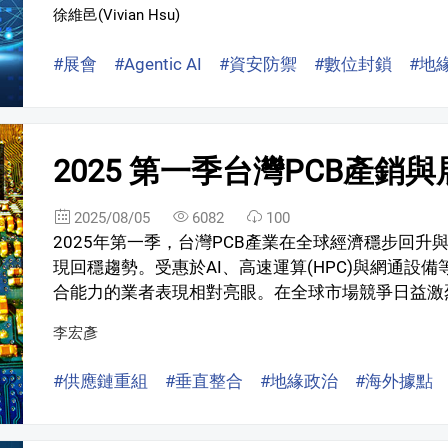
徐維邑(Vivian Hsu)
#展會
#Agentic AI
#資安防禦
#數位封鎖
#地
2025 第一季台灣PCB產銷
2025/08/05
6082
100
2025年第一季，台灣PCB產業在全球經濟穩步回
現回穩趨勢。受惠於AI、高速運算(HPC)與網通設
合能力的業者表現相對亮眼。在全球市場競爭日益激烈
李宏彥
#供應鏈重組
#垂直整合
#地緣政治
#海外據點