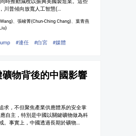
稅，同時推動減稅以振興美國製造業。這些
普傾向放寬人工智慧(...
Wang)
、
張峻菁(Chun-Ching Chang)
、
葉青燕
iu)
rump
#連任
#白宮
#媒體
#政府
#智庫
#國際政治
鍵礦物背後的中國影響
追求，不但聚焦產業供應體系的安全掌
供應自主，特別是中國以關鍵礦物做為科
。事實上，中國透過長期於礦物...