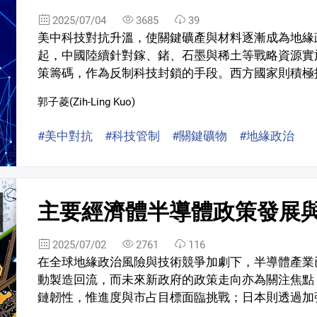
2025/07/04
3685
39
美中科技對抗升溫，使關鍵礦產與材料逐漸成為地緣政
起，中國陸續針對鎵、鍺、石墨與稀土等戰略資源實
策籌碼，作為反制科技封鎖的手段。西方國家則積極投
郭子菱(Zih-Ling Kuo)
#美中對抗
#科技管制
#關鍵礦物
#地緣政治
主要經濟體半導體政策發展
2025/07/02
2761
116
在全球地緣政治風險與技術競爭加劇下，半導體產業
動製造回流，而未來新政府的政策走向亦為關注焦點
鏈韌性，惟進度與市占目標面臨挑戰；日本則透過加強