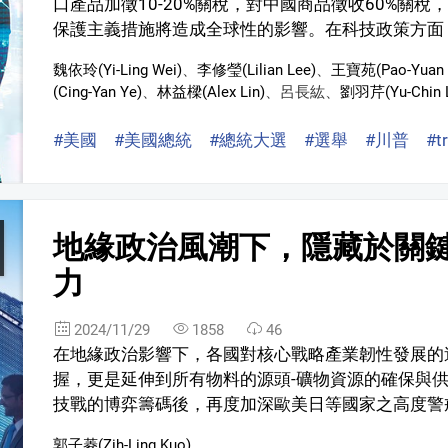
口產品加徵10-20%關稅，對中國商品徵收60%關
保護主義措施將造成全球性的影響。在科技政策方面，川
魏依玲(Yi-Ling Wei)
、
李修瑩(Lilian Lee)
、
王寶苑(Pao-Yuan 
(Cing-Yan Ye)
、
林益樑(Alex Lin)
、
呂長紘
、
劉羽芹(Yu-Chin L
#美國
#美國總統
#總統大選
#選舉
#川普
#t
地緣政治風潮下，隱藏於關
力
2024/11/29
1858
46
在地緣政治影響下，各國對核心戰略產業韌性發展的
握，更是延伸到所有物料的源頭-礦物資源的確保與
技戰的博弈籌碼後，再度加深歐美日等國家之高度警戒
郭子菱(Zih-Ling Kuo)