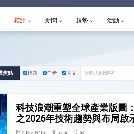
模組
新聞
趨勢
活動
業焦點
標題
作者
內文
科技浪潮重塑全球產業版圖：MI
之2026年技術趨勢與布局啟
2026/04/16
5755
64