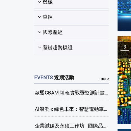
機械
車輛
國際產經
3
關鍵趨勢模組
EVENTS
近期活動
more
歐盟CBAM 填報實戰暨監測計畫說明會(臺中場)
AI浪潮 x 綠色未來：智慧電動車新商機研討會
企業減碳及永續工作坊─國際品牌綠色供應鏈永續管理與實務演練(臺中場)