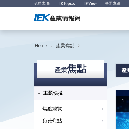
免費專區
IEKTopics
IEKView
淨零專區
Home
產業焦點
焦點
產業
產
主題快搜
1
焦點總覽
免費焦點