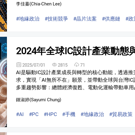
李佳蓁(Chia-Chen Lee)
#地緣政治
#技術競爭
#晶片法案
#供應鏈
#政
2024年全球IC設計產業動態與
2025/07/01
2815
71
AI是驅動IC設計產業成長與轉型的核心動能，透過推升生
求，實現「AI無所不在」願景，並帶動全球與台灣IC
多重趨勢影響：總體經濟復甦、電動化運輸帶動車用晶片
鍾淑婷(Sayumi Chung)
#AI
#PC
#HPC
#手機
#地緣政治
#貿易政策