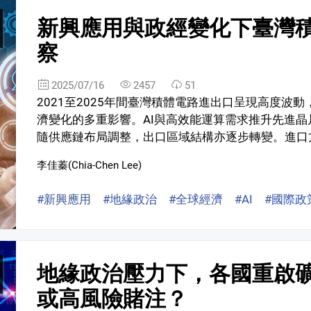
新興應用與政經變化下臺灣
察
2025/07/16
2457
51
2021至2025年間臺灣積體電路進出口呈現高度波
濟變化的多重影響。AI與高效能運算需求推升先進
隨供應鏈布局調整，出口區域結構亦逐步轉變。進口方
李佳蓁(Chia-Chen Lee)
#新興應用
#地緣政治
#全球經濟
#AI
#國際政
地緣政治壓力下，各國重啟
或高風險賭注？