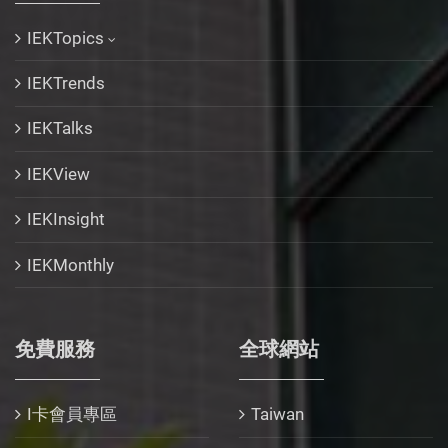
IEKTopics
IEKTrends
IEKTalks
IEKView
IEKInsight
IEKMonthly
免費服務
全球網站
I卡會員專區
Taiwan