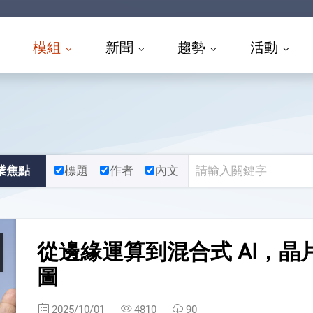
模組
新聞
趨勢
活動
業焦點
標題
作者
內文
從邊緣運算到混合式 AI，
圖
2025/10/01
4810
90