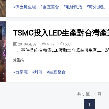
#供應鏈重組
#垂直整合
#地緣政治
#海外據點
TSMC投入LED生產對台灣
2010/04/09
4117
503
一、事件描述-台積電LED廠動土 年底裝機生產二、影響分
黃孟嬌
#台積電
#封裝
#垂直整合
共 3 筆，1 頁
1