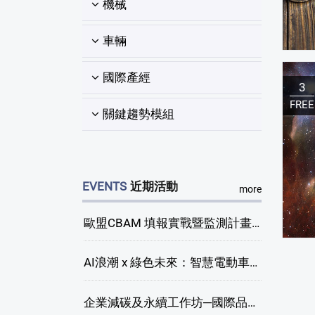
機械
車輛
國際產經
3
FREE
關鍵趨勢模組
EVENTS
近期活動
more
歐盟CBAM 填報實戰暨監測計畫說明會(臺中場)
AI浪潮 x 綠色未來：智慧電動車新商機研討會
企業減碳及永續工作坊─國際品牌綠色供應鏈永續管理與實務演練(臺中場)