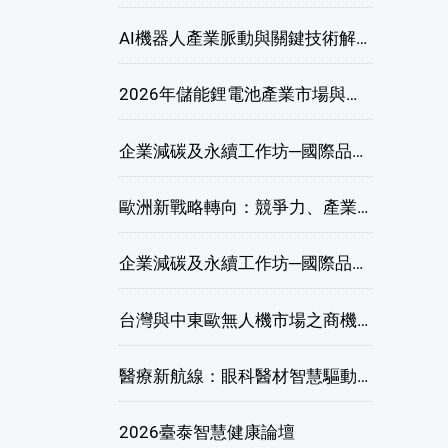
AI機器人產業脈動與關鍵技術解析研討會
2026年儲能鋰電池產業市場與技術發展線上研討會
企業減碳及永續工作坊─國際品牌綠色供應鏈永續管理與實務演練(高雄場)
歐洲新戰略轉向：競爭力、產業自主與供應鏈重塑線上研討會
企業減碳及永續工作坊─國際品牌綠色供應鏈永續管理與實務演練(臺北場)
台灣與中東歐無人機市場之商機與挑戰座談會
醫療新航線：眼科醫材智慧驅動，數位醫療落地布局線上研討會
2026臺泰智慧健康論壇