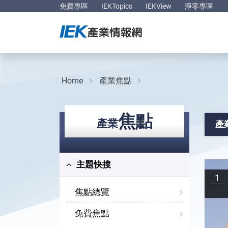
免費專區
IEKTopics
IEKView
淨零專區
Home
產業焦點
焦點
產業
產
主題快搜
1
焦點總覽
免費焦點