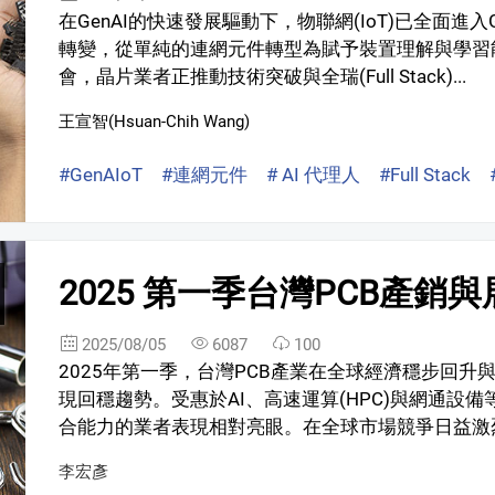
在GenAI的快速發展驅動下，物聯網(IoT)已全面進
轉變，從單純的連網元件轉型為賦予裝置理解與學習
會，晶片業者正推動技術突破與全瑞(Full Stack)...
王宣智(Hsuan-Chih Wang)
#GenAIoT
#連網元件
# AI 代理人
#Full Stack
2025 第一季台灣PCB產銷
2025/08/05
6087
100
2025年第一季，台灣PCB產業在全球經濟穩步回
現回穩趨勢。受惠於AI、高速運算(HPC)與網通設
合能力的業者表現相對亮眼。在全球市場競爭日益激烈
李宏彥