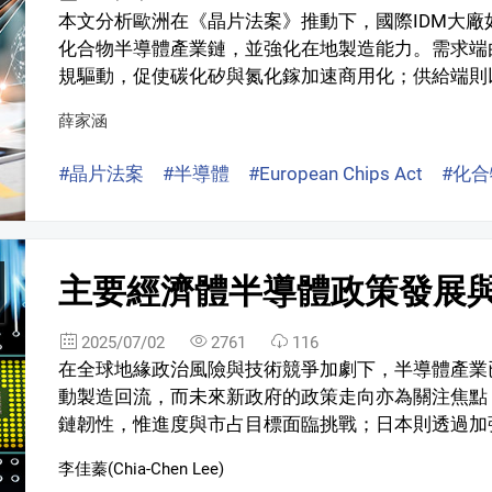
本文分析歐洲在《晶片法案》推動下，國際IDM大
化合物半導體產業鏈，並強化在地製造能力。需求端由
規驅動，促使碳化矽與氮化鎵加速商用化；供給端則以ST、I
薛家涵
#晶片法案
#半導體
#European Chips Act
#化
主要經濟體半導體政策發展
2025/07/02
2761
116
在全球地緣政治風險與技術競爭加劇下，半導體產業
動製造回流，而未來新政府的政策走向亦為關注焦點
鏈韌性，惟進度與市占目標面臨挑戰；日本則透過加強
李佳蓁(Chia-Chen Lee)