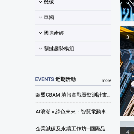
機械
車輛
國際產經
3
關鍵趨勢模組
EVENTS
近期活動
more
歐盟CBAM 填報實戰暨監測計畫說明會(臺中場)
AI浪潮 x 綠色未來：智慧電動車新商機研討會
企業減碳及永續工作坊─國際品牌綠色供應鏈永續管理與實務演練(臺中場)
4