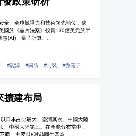
研發政策研析
安全、全球競爭力和技術領先地位，缺
美國於《晶片法案》投資130億美元於半
AI)、量子計算、...
子
#能源
#國防
#封裝
#微電子
#數位
來擴建布局
中以日本占比最大、臺灣其次、中國大陸
次、中國大陸第三。在產能分布當中，
同，主要以8吋晶圓生產為...