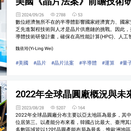
美國《晶片法案》前瞻技術
2024/09/26
2788
53
數位經濟無所不在的半導體影響國家經濟實力、國家
乏先進製程技術與人才是晶片供應鏈的挑戰。因此，
導體技術研發計畫，確保在高性能計算(HPC)、人工智慧(
魏依玲(Yi-Ling Wei)
#美國
#晶片
#晶片法案
#半導體
#運算
#量
2022年全球晶圓廠概況與未
2023/08/28
5207
164
2022年全球晶圓廠分布主要以亞太地區為最多，其
位居第三。以產能分布來看，韓國占比最大、臺灣其
多數區域皆以12吋晶圓產能布局為最多，惟歐洲地區不