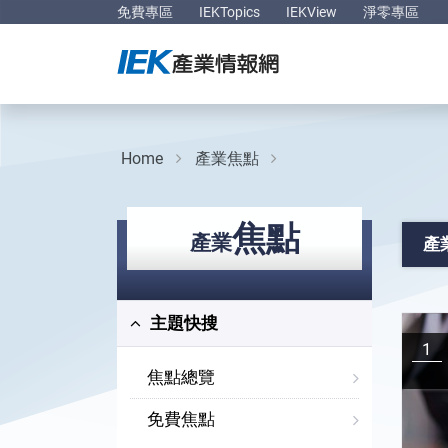
免費專區
IEKTopics
IEKView
淨零專區
Home
產業焦點
焦點
產業
產
主題快搜
1
焦點總覽
免費焦點