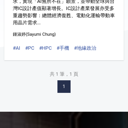
求，實現「AI無所不在」願景，並帶動全球與台
灣IC設計產值顯著增長。IC設計產業發展亦受多
重趨勢影響：總體經濟復甦、電動化運輸帶動車
用晶片需求...
鍾淑婷(Sayumi Chung)
#AI
#PC
#HPC
#手機
#地緣政治
#貿易政策
共 1 筆，1 頁
1