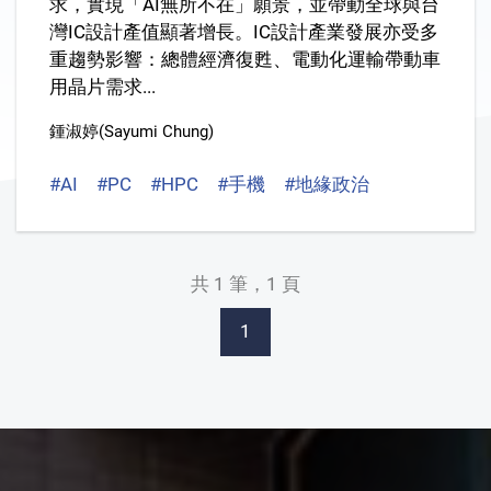
求，實現「AI無所不在」願景，並帶動全球與台
灣IC設計產值顯著增長。IC設計產業發展亦受多
重趨勢影響：總體經濟復甦、電動化運輸帶動車
用晶片需求...
鍾淑婷(Sayumi Chung)
#AI
#PC
#HPC
#手機
#地緣政治
#貿易政策
共 1 筆，1 頁
1