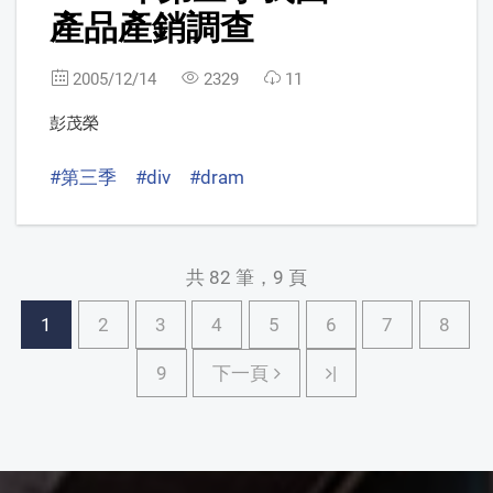
產品產銷調查
2005/12/14
2329
11
彭茂榮
#第三季
#div
#dram
共 82 筆，9 頁
1
2
3
4
5
6
7
8
下一頁
9
下一頁
|