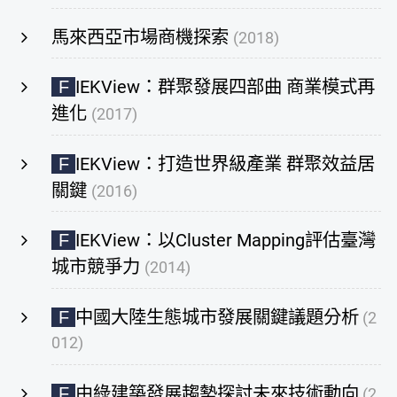
馬來西亞市場商機探索
(2018)
IEKView：群聚發展四部曲 商業模式再
F
進化
(2017)
IEKView：打造世界級產業 群聚效益居
F
關鍵
(2016)
IEKView：以Cluster Mapping評估臺灣
F
城市競爭力
(2014)
中國大陸生態城市發展關鍵議題分析
F
(2
012)
由綠建築發展趨勢探討未來技術動向
F
(2