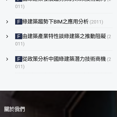
011)
綠建築趨勢下BIM之應用分析
F
(2011)
由建築產業特性談綠建築之推動阻礙
F
(2
011)
從政策分析中國綠建築潛力技術商機
F
(2
011)
關於我們