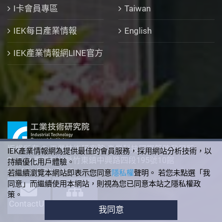
I卡會員專區
Taiwan
IEK每日產業情報
English
IEK產業情報網LINE官方
版權所有 © 工業技術研究院 產業科技國際策略發展所
IEK產業情報網為提供最佳的會員服務，採用網站分析技術，以
310 臺灣新竹縣竹東鎮中興路四段195號10館
持續優化用戶體驗。
+886-3-5912340
若繼續瀏覽本網站即表示您同意
隱私權
聲明。 若您未點選「我
同意」而繼續使用本網站，則視為您已同意本站之隱私權政
策。
ContactUs
SiteMap
我同意