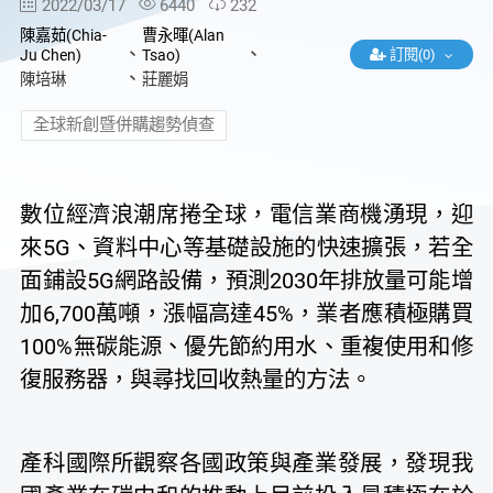
2022/03/17
6440
232
陳嘉茹(Chia-
曹永暉(Alan
、
、
訂閱(0)
Ju Chen)
Tsao)
、
陳培琳
莊麗娟
全球新創暨併購趨勢偵查
數位經濟浪潮席捲全球，電信業商機湧現，迎
來5G、資料中心等基礎設施的快速擴張，若全
面鋪設5G網路設備，預測2030年排放量可能增
加6,700萬噸，漲幅高達45%，業者應積極購買
100%無碳能源、優先節約用水、重複使用和修
復服務器，與尋找回收熱量的方法。
產科國際所觀察各國政策與產業發展，發現我