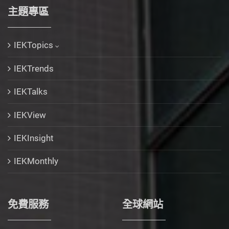
主題專區
IEKTopics
IEKTrends
IEKTalks
IEKView
IEKInsight
IEKMonthly
免費服務
全球網站