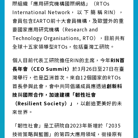
際組織「應用研究機構國際網絡」（RTOs
International Network， 以 下 簡 稱 RIN），
會員包含EARTO前十大會員機構，及歐盟外的重
要國家應用研究機構（Research and
Technology Organisations, RTO），目前共有
全球十五家領導型RTOs，包括臺灣工研院。
個人目前代表工研院擔任RIN的主席，今年
RIN首
長年會（CEO Summit）
於3月26日至27日在臺
灣舉行，也是亞洲首次。來自12個國家的RTOs
首長參與此會，會中共同倡議成員應透過
創新科
技
與
國際合作，加速建構「韌性社會
（Resilient Society）」
，以創造更美好的未
來世界。
「韌性社會」是工研院自2023年新增於「2035
技術策略與藍圖」的第四大應用領域，銜接原有