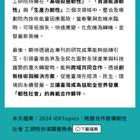
工研院持續在
「基礎設施韌性」
、
「資源能源韌
性」
與
「生產力韌性」
三個次領域中，整合及規
劃院內技術能量因應風險，當衝擊與危機來臨
時，可降低損失、快速應變，化危機為轉機，並
發展新商機。
最後，期待透過此專刊的研究成果能夠拋磚引
玉，引領臺灣各界及全民在面對全球產業與科技
趨勢的重大轉變時，能夠
跨域共同合作
，透過
創
新技術與解決方案
，促進臺灣在經濟、民生、環
境的永續發展，並
讓臺灣成為協助全世界發展
「韌性社會」的典範合作夥伴
。
本文檔案：2024 IEKTopics｜跨國合作建構韌性
社會 工研院扮演關鍵角色