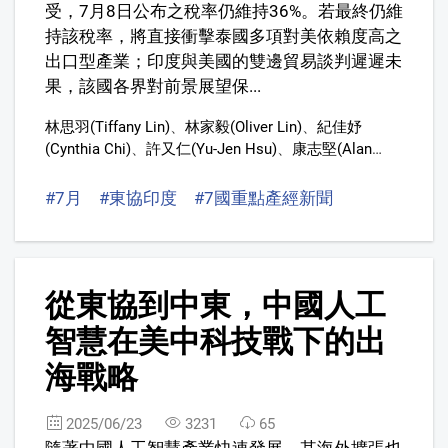
受，7月8日公布之稅率仍維持36%。若最終仍維
持該稅率，將直接衝擊泰國多項對美依賴度高之
出口型產業；印度與美國的雙邊貿易談判遲遲未
果，該國各界對前景展望保...
林思羽(Tiffany Lin)
、
林家毅(Oliver Lin)
、
紀佳妤
(Cynthia Chi)
、
許又仁(Yu-Jen Hsu)
、
康志堅(Alan
Kang)
、
陳信守(Brian Chen,)
、
葉建宏(Sean Yeh)
#7月
#東協印度
#7國重點產經新聞
#7月東協印
5
從東協到中東，中國人工
智慧在美中科技戰下的出
海戰略
2025/06/23
3231
65
隨著中國人工智慧產業快速發展，其海外擴張也