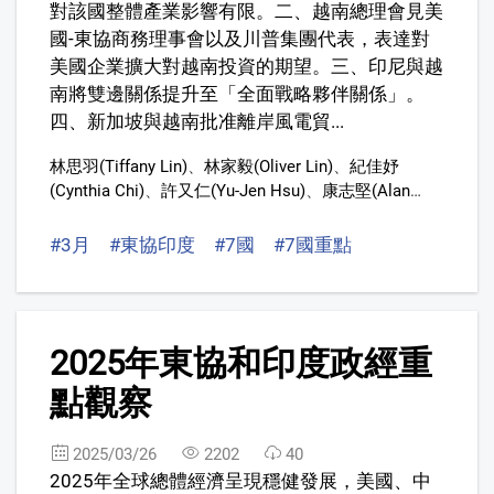
對該國整體產業影響有限。二、越南總理會見美
國-東協商務理事會以及川普集團代表，表達對
美國企業擴大對越南投資的期望。三、印尼與越
南將雙邊關係提升至「全面戰略夥伴關係」。
四、新加坡與越南批准離岸風電貿...
林思羽(Tiffany Lin)
、
林家毅(Oliver Lin)
、
紀佳妤
(Cynthia Chi)
、
許又仁(Yu-Jen Hsu)
、
康志堅(Alan
Kang)
、
陳信守(Brian Chen,)
、
曹妤安
#3月
#東協印度
#7國
#7國重點
9
2025年東協和印度政經重
點觀察
2025/03/26
2202
40
2025年全球總體經濟呈現穩健發展，美國、中