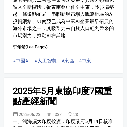
進入全新階段，從東南亞延伸至中東，逐步構築
起一條多點布局、串聯新興市場與戰略地區的AI
投資網絡。東南亞已成為中國AI企業最早拓展的
海外市場之一，其吸引力來自於人口紅利帶來的
市場潛力，推動AI在當地...
李佩縈(Lee Peggy)
#中國AI
#人工智慧
#東協
#中東
#沙烏地阿拉
6
2025年5月東協印度7國重
點產經新聞
2025/05/28
1387
28
一、鴻海擴大印度投資，印度政府5月14日核准