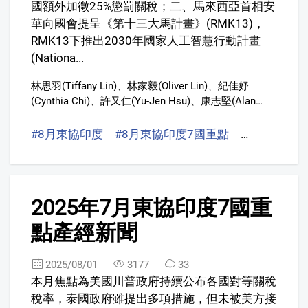
國額外加徵25%懲罰關稅；二、馬來西亞首相安
華向國會提呈《第十三大馬計畫》(RMK13)，
RMK13下推出2030年國家人工智慧行動計畫
(Nationa...
林思羽(Tiffany Lin)
、
林家毅(Oliver Lin)
、
紀佳妤
(Cynthia Chi)
、
許又仁(Yu-Jen Hsu)
、
康志堅(Alan
Kang)
、
陳信守(Brian Chen,)
、
葉建宏(Sean Yeh)
#8月東協印度
#8月東協印度7國重點
#產經新聞
4
2025年7月東協印度7國重
點產經新聞
2025/08/01
3177
33
本月焦點為美國川普政府持續公布各國對等關稅
稅率，泰國政府雖提出多項措施，但未被美方接