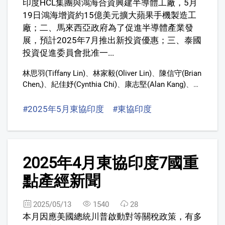
印度HCL集團與鴻海合資興建半導體工廠，5月
19日鴻海增資約15億美元擴大蘋果手機製造工
廠；二、馬來西亞政府為了促進半導體產業發
展，預計2025年7月推出新投資優惠；三、泰國
投資促進委員會批准一...
林思羽(Tiffany Lin)
、
林家毅(Oliver Lin)
、
陳信守(Brian
Chen,)
、
紀佳妤(Cynthia Chi)
、
康志堅(Alan Kang)
、
許
又仁(Yu-Jen Hsu)
#2025年5月東協印度
#東協印度
#7國重點
#產
7
2025年4月東協印度7國重
點產經新聞
2025/05/13
1540
28
本月因應美國總統川普啟動對等關稅政策，有多