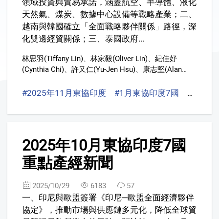
領域投資與貿易承諾，涵蓋航空、半導體、液化
天然氣、煤炭、數據中心設備等戰略產業；二、
越南與韓國確立「全面戰略夥伴關係」路徑，深
化雙邊經貿關係；三、泰國政府...
林思羽(Tiffany Lin)
、
林家毅(Oliver Lin)
、
紀佳妤
(Cynthia Chi)
、
許又仁(Yu-Jen Hsu)
、
康志堅(Alan
Kang)
、
陳信守(Brian Chen,)
、
葉建宏(Sean Yeh)
#2025年11月東協印度
#1月東協印度7國
#東協
2
2025年10月東協印度7國
重點產經新聞
2025/10/29
6183
57
一、印尼與歐盟簽署《印尼─歐盟全面經濟夥伴
協定》，推動市場與供應鏈多元化，降低全球貿