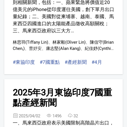
則相關新聞，包括：一、蘋果緊急將價值近20
億美元的iPhone從印度運往美國，創下單月出口
量紀錄；二、美國對從柬埔寨、越南、泰國、馬
來西亞四國進口的太陽能產品徵收高額關稅；
三、馬來西亞政府以三大方...
林思羽(Tiffany Lin)
、
林家毅(Oliver Lin)
、
陳信守(Brian
Chen,)
、
曹妤安
、
康志堅(Alan Kang)
、
紀佳妤(Cynthia
Chi)
、
許又仁(Yu-Jen Hsu)
#東協印度
#7國重點
#產經新聞
#4月
8
2025年3月東協印度7國重
點產經新聞
2025/04/02
1496
32
一、馬來西亞政府表示美國限制高階晶片出口，