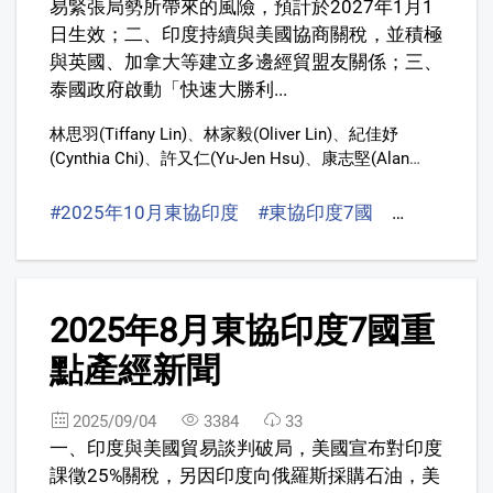
易緊張局勢所帶來的風險，預計於2027年1月1
日生效；二、印度持續與美國協商關稅，並積極
與英國、加拿大等建立多邊經貿盟友關係；三、
泰國政府啟動「快速大勝利...
林思羽(Tiffany Lin)
、
林家毅(Oliver Lin)
、
紀佳妤
(Cynthia Chi)
、
許又仁(Yu-Jen Hsu)
、
康志堅(Alan
Kang)
、
陳信守(Brian Chen,)
、
葉建宏(Sean Yeh)
#2025年10月東協印度
#東協印度7國
#2025年
3
2025年8月東協印度7國重
點產經新聞
2025/09/04
3384
33
一、印度與美國貿易談判破局，美國宣布對印度
課徵25%關稅，另因印度向俄羅斯採購石油，美