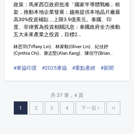
政策：馬來西亞政府批准「國家半導體戰略」框
架，推動本地企業發展；越南提供本地晶片廠最
高30%投資補貼，上限3.9億美元。泰國、印
度、菲律賓為投資相關訊息：泰國政府全力推動
五大未來產業之投資，目標2...
林思羽(Tiffany Lin)
、
林家毅(Oliver Lin)
、
紀佳妤
(Cynthia Chi)
、
康志堅(Alan Kang)
、
陳信守(Brian
Chen,)
、
曹妤安
#東協印度
#2025東協
#重點產經
#新聞
共 37 筆，4 頁
下一頁
1
2
3
4
下一頁
|