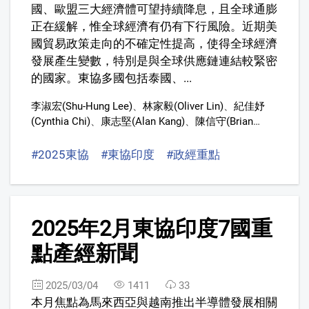
國、歐盟三大經濟體可望持續降息，且全球通膨
正在緩解，惟全球經濟有仍有下行風險。近期美
國貿易政策走向的不確定性提高，使得全球經濟
發展產生變數，特別是與全球供應鏈連結較緊密
的國家。東協多國包括泰國、...
李淑宏(Shu-Hung Lee)
、
林家毅(Oliver Lin)
、
紀佳妤
(Cynthia Chi)
、
康志堅(Alan Kang)
、
陳信守(Brian
Chen,)
、
曹妤安
、
鍾季瓊(Tammy Chung)
#2025東協
#東協印度
#政經重點
10
2025年2月東協印度7國重
點產經新聞
2025/03/04
1411
33
本月焦點為馬來西亞與越南推出半導體發展相關