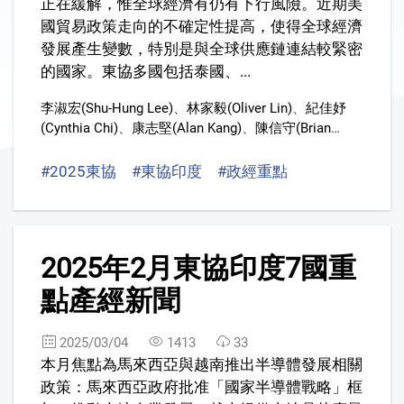
正在緩解，惟全球經濟有仍有下行風險。近期美
國貿易政策走向的不確定性提高，使得全球經濟
發展產生變數，特別是與全球供應鏈連結較緊密
的國家。東協多國包括泰國、...
李淑宏(Shu-Hung Lee)
、
林家毅(Oliver Lin)
、
紀佳妤
(Cynthia Chi)
、
康志堅(Alan Kang)
、
陳信守(Brian
Chen,)
、
曹妤安
、
鍾季瓊(Tammy Chung)
#2025東協
#東協印度
#政經重點
2
2025年2月東協印度7國重
點產經新聞
2025/03/04
1413
33
本月焦點為馬來西亞與越南推出半導體發展相關
政策：馬來西亞政府批准「國家半導體戰略」框