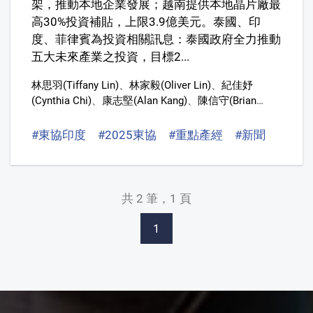
架，推動本地企業發展；越南提供本地晶片廠最
高30%投資補貼，上限3.9億美元。泰國、印
度、菲律賓為投資相關訊息：泰國政府全力推動
五大未來產業之投資，目標2...
林思羽(Tiffany Lin)
、
林家毅(Oliver Lin)
、
紀佳妤
(Cynthia Chi)
、
康志堅(Alan Kang)
、
陳信守(Brian
Chen,)
、
曹妤安
#東協印度
#2025東協
#重點產經
#新聞
共 2 筆，1 頁
1