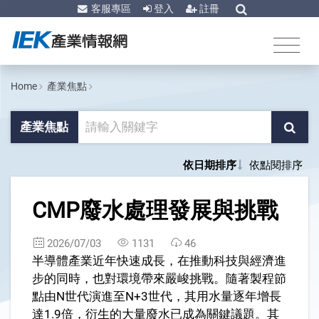
客服專區
登入
註冊
Home
產業焦點
產業焦點
依日期排序
依點閱排序
1
CMP廢水處理發展與挑戰
2026/07/03
1131
46
半導體產業近年快速成長，在推動科技與經濟進
步的同時，也對環境帶來嚴峻挑戰。隨著製程節
點由N世代演進至N+3世代，其用水量逐年增長
達1.9倍，衍生的大量廢水已成為關鍵議題。其