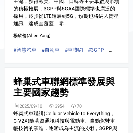
主流，獲得歐美、中國、日韓等主要車廠與市場
的積極推展，3GPP與5GAA國際標準也廣泛的
採用，逐步從LTE進展到5G，預期也將納入衛星
通訊，達成全覆蓋、零...
楊欣倫(Allen Yang)
#智慧汽車
#自駕車
#車聯網
#3GPP
#5GAA
2
蜂巢式車聯網標準發展與
主要國家趨勢
2025/09/10
3954
70
蜂巢式車聯網(Cellular Vehicle to Everything，
C-V2X)隨著資通訊科技與電動車、自動駕駛車
輛技術的演進，逐漸成為主流的技術，3GPP與