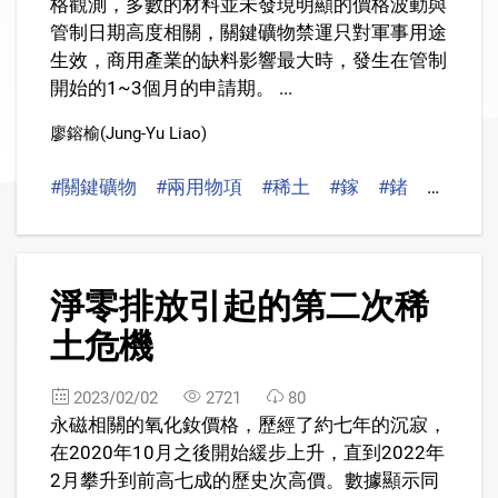
格觀測，多數的材料並未發現明顯的價格波動與
管制日期高度相關，關鍵礦物禁運只對軍事用途
生效，商用產業的缺料影響最大時，發生在管制
開始的1~3個月的申請期。 ...
廖鎔榆(Jung-Yu Liao)
#關鍵礦物
#兩用物項
#稀土
#鎵
#鍺
#銻
#
2
淨零排放引起的第二次稀
土危機
2023/02/02
2721
80
永磁相關的氧化釹價格，歷經了約七年的沉寂，
在2020年10月之後開始緩步上升，直到2022年
2月攀升到前高七成的歷史次高價。數據顯示同