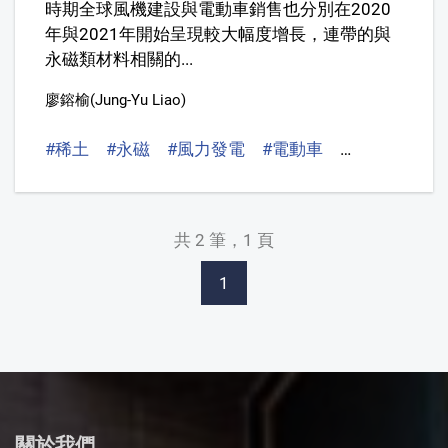
時期全球風機建設與電動車銷售也分別在2020
年與2021年開始呈現較大幅度增長，連帶的與
永磁類材料相關的...
廖鎔榆(Jung-Yu Liao)
#稀土
#永磁
#風力發電
#電動車
#淨零碳排
共 2 筆，1 頁
1
關於我們