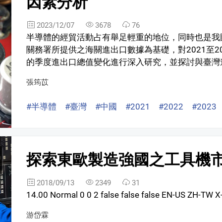
因素分析
2023/12/07
3678
76
半導體的經貿活動占有舉足輕重的地位，同時也是我
關務署所提供之海關進出口數據為基礎，對2021至20
的季度進出口總值變化進行深入研究，並探討與臺灣進
張筠苡
#半導體
#臺灣
#中國
#2021
#2022
#2023
探索東歐製造強國之工具機市
2018/09/13
2349
31
14.00 Normal 0 0 2 false false false EN-US ZH-TW X
游岱霖