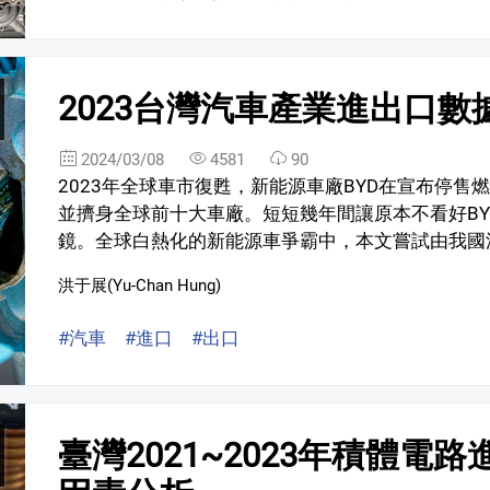
2023台灣汽車產業進出口數
2024/03/08
4581
90
2023年全球車市復甦，新能源車廠BYD在宣布停售
並擠身全球前十大車廠。短短幾年間讓原本不看好B
鏡。全球白熱化的新能源車爭霸中，本文嘗試由我國汽
洪于展(Yu-Chan Hung)
#汽車
#進口
#出口
臺灣2021~2023年積體電