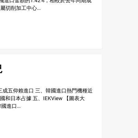
機進口金額的1.42%，相較於去年同期成
切削加工中心...
況
有三成五仰賴進口 三、韓國進口熱門機種近
日本占據 五、IEKView 【圖表大
進口...