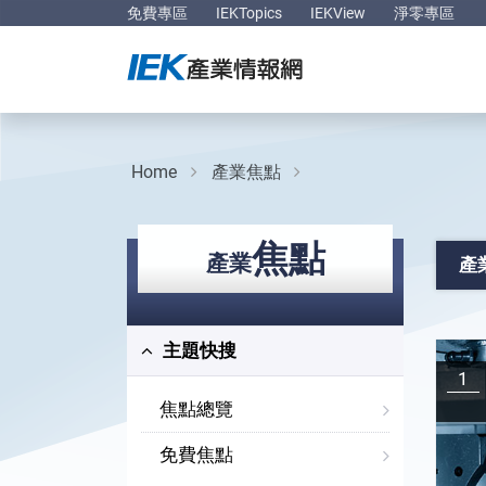
免費專區
IEKTopics
IEKView
淨零專區
Home
產業焦點
焦點
產業
產
主題快搜
1
焦點總覽
免費焦點