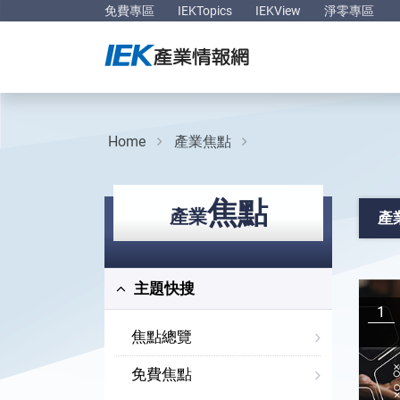
免費專區
IEKTopics
IEKView
淨零專區
Home
產業焦點
焦點
產業
產
主題快搜
1
焦點總覽
免費焦點