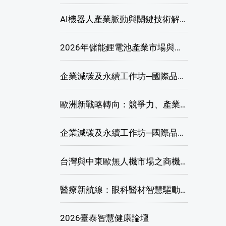
AI機器人產業脈動與關鍵技術解析研討會
2026年儲能鋰電池產業市場與技術發展線上研討會
企業減碳及永續工作坊─國際品牌綠色供應鏈永續管理與實務演練(高雄場)
歐洲新戰略轉向：競爭力、產業自主與供應鏈重塑線上研討會
企業減碳及永續工作坊─國際品牌綠色供應鏈永續管理與實務演練(臺北場)
台灣與中東歐無人機市場之商機與挑戰座談會
醫療新航線：眼科醫材智慧驅動，數位醫療落地布局線上研討會
2026臺泰智慧健康論壇