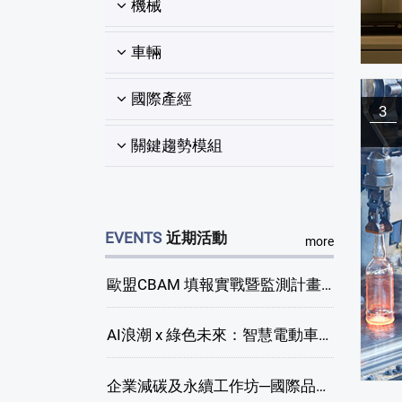
機械
車輛
國際產經
3
關鍵趨勢模組
EVENTS
近期活動
more
歐盟CBAM 填報實戰暨監測計畫說明會(臺中場)
AI浪潮 x 綠色未來：智慧電動車新商機研討會
企業減碳及永續工作坊─國際品牌綠色供應鏈永續管理與實務演練(臺中場)