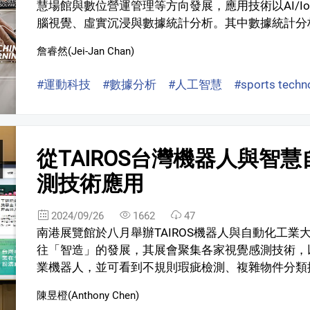
慧場館與數位營運管理等方向發展，應用技術以AI/I
腦視覺、虛實沉浸與數據統計分析。其中數據統計分析
詹睿然(Jei-Jan Chan)
#運動科技
#數據分析
#人工智慧
#sports techn
從TAIROS台灣機器人與智
測技術應用
2024/09/26
1662
47
南港展覽館於八月舉辦TAIROS機器人與自動化工業
往「智造」的發展，其展會聚集各家視覺感測技術，
業機器人，並可看到不規則瑕疵檢測、複雜物件分類撿取
陳昱橙(Anthony Chen)