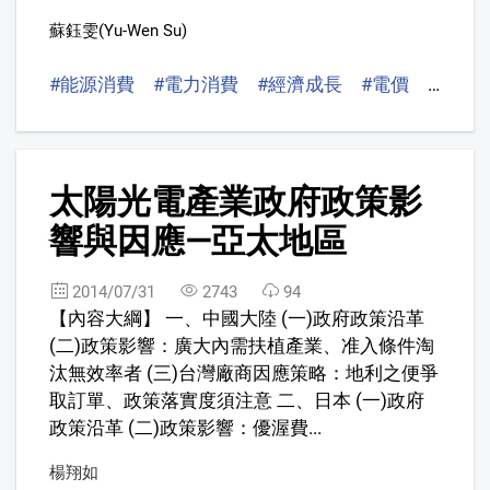
蘇鈺雯(Yu-Wen Su)
#能源消費
#電力消費
#經濟成長
#電價
#預測
3
太陽光電產業政府政策影
響與因應—亞太地區
2014/07/31
2743
94
【內容大綱】 一、中國大陸 (一)政府政策沿革
(二)政策影響：廣大內需扶植產業、准入條件淘
汰無效率者 (三)台灣廠商因應策略：地利之便爭
取訂單、政策落實度須注意 二、日本 (一)政府
政策沿革 (二)政策影響：優渥費...
楊翔如