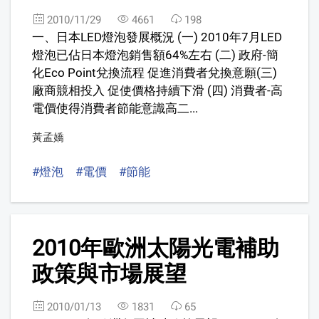
2010/11/29
4661
198
一、日本LED燈泡發展概況 (一) 2010年7月LED
燈泡已佔日本燈泡銷售額64%左右 (二) 政府-簡
化Eco Point兌換流程 促進消費者兌換意願(三)
廠商競相投入 促使價格持續下滑 (四) 消費者-高
電價使得消費者節能意識高二...
黃孟嬌
#燈泡
#電價
#節能
8
2010年歐洲太陽光電補助
政策與市場展望
2010/01/13
1831
65