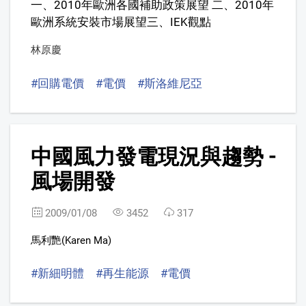
一、2010年歐洲各國補助政策展望 二、2010年
歐洲系統安裝市場展望三、IEK觀點
林原慶
#回購電價
#電價
#斯洛維尼亞
9
中國風力發電現況與趨勢 -
風場開發
2009/01/08
3452
317
馬利艷(Karen Ma)
#新細明體
#再生能源
#電價