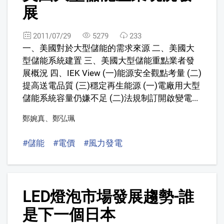
展
2011/07/29
5279
233
一、美國對於大型儲能的需求來源 二、美國大
型儲能系統建置 三、美國大型儲能重點業者發
展概況 四、IEK View (一)能源安全觀點考量 (二)
提高送電品質 (三)穩定再生能源 (一)電廠用大型
儲能系統容量仍嫌不足 (二)法規制訂開啟變電...
鄭婉真
、
鄭弘珮
#儲能
#電價
#風力發電
7
LED燈泡市場發展趨勢-誰
是下一個日本