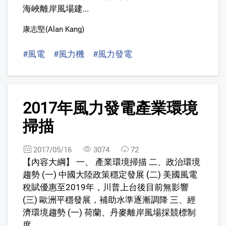
海峽離岸風場建...
康志堅(Alan Kang)
#風電
#風力機
#風力發電
7
2017年風力發電產業環境
掃描
2017/05/16
3074
72
【內容大綱】 一、 產業環境掃描 二、政治環境
趨勢 (一) 中國大陸政策穩定發展 (二) 美國風電
稅賦優惠至2019年，川普上台後目前無影響
(三) 歐洲平穩發展，補助水準逐漸調降 三、經
濟環境趨勢 (一) 荷蘭、丹麥離岸風場採競標制
度，...