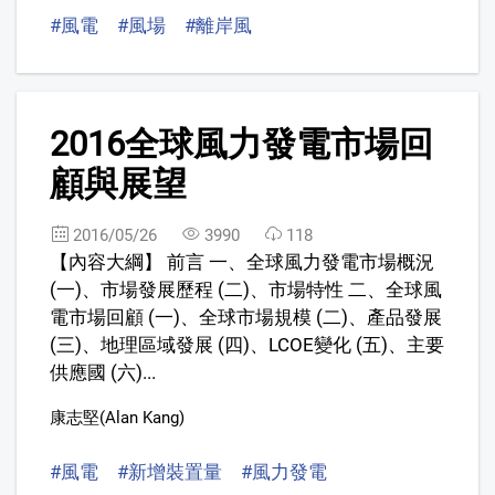
#風電
#風場
#離岸風
10
2016全球風力發電市場回
顧與展望
2016/05/26
3990
118
【內容大綱】 前言 一、全球風力發電市場概況
(一)、市場發展歷程 (二)、市場特性 二、全球風
電市場回顧 (一)、全球市場規模 (二)、產品發展
(三)、地理區域發展 (四)、LCOE變化 (五)、主要
供應國 (六)...
康志堅(Alan Kang)
#風電
#新增裝置量
#風力發電