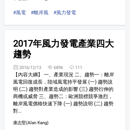
#風電
#離岸風
#風力發電
9
2017年風力發電產業四大
趨勢
2016/12/13
6896
111
【內容大綱】 一、產業現況 二、趨勢一：離岸
風電回復成長，陸域風電持平發展 (一) 趨勢說
明 (二) 趨勢對產業造成的影響 (三) 趨勢衍伸的
商機或威脅 三、趨勢二：歐洲競標競爭激烈，
離岸風電價格快速下降 (一) 趨勢說明 (二) 趨勢
對...
康志堅(Alan Kang)