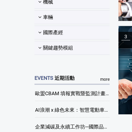
機械
車輛
國際產經
3
關鍵趨勢模組
EVENTS
近期活動
more
歐盟CBAM 填報實戰暨監測計畫說明會(臺中場)
AI浪潮 x 綠色未來：智慧電動車新商機研討會
企業減碳及永續工作坊─國際品牌綠色供應鏈永續管理與實務演練(臺中場)