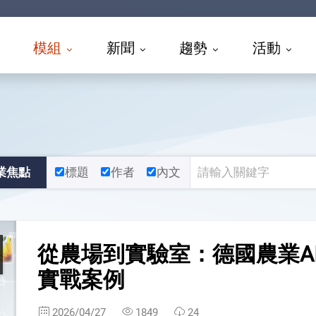
模組
新聞
趨勢
活動
業焦點
標題
作者
內文
從農場到實驗室：德國農業A
實戰案例
2026/04/27
1849
24