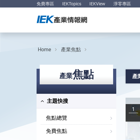
免費專區
IEKTopics
IEKView
淨零專區
Home
產業焦點
焦點
產業
產
主題快搜
1
焦點總覽
免費焦點