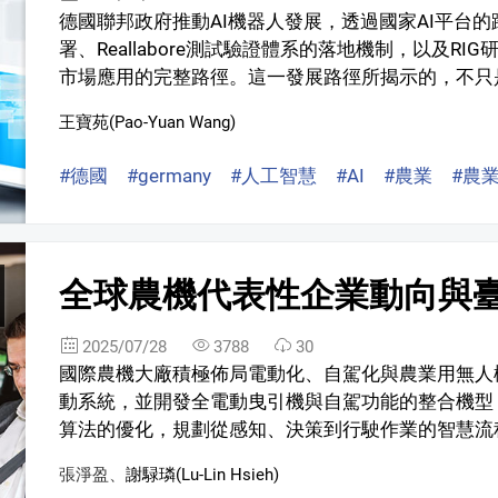
德國聯邦政府推動AI機器人發展，透過國家AI平台
署、Reallabore測試驗證體系的落地機制，以及R
市場應用的完整路徑。這一發展路徑所揭示的，不只是
王寶苑(Pao-Yuan Wang)
#德國
#germany
#人工智慧
#AI
#農業
#農業
全球農機代表性企業動向與
2025/07/28
3788
30
國際農機大廠積極佈局電動化、自駕化與農業用無人
動系統，並開發全電動曳引機與自駕功能的整合機型
算法的優化，規劃從感知、決策到行駛作業的智慧流程
張淨盈
、
謝騄璘(Lu-Lin Hsieh)