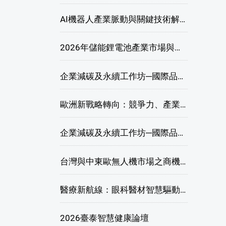
AI機器人產業脈動與關鍵技術解析研討會
2026年儲能鋰電池產業市場與技術發展線上研討會
企業減碳及永續工作坊─國際品牌綠色供應鏈永續管理與實務演練(高雄場)
歐洲新戰略轉向：競爭力、產業自主與供應鏈重塑線上研討會
企業減碳及永續工作坊─國際品牌綠色供應鏈永續管理與實務演練(臺北場)
台灣與中東歐無人機市場之商機與挑戰座談會
醫療新航線：眼科醫材智慧驅動，數位醫療落地布局線上研討會
2026臺泰智慧健康論壇