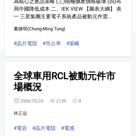
為核心之產品策略 (三)積極擴產價格破壞 (四)布
局中國降低成本 二、IEK VIEW 【圖表大綱】 表
一 三星集團主要電子系統產品被動元件需...
董鍾明(Chung-Ming Tung)
#晶片電阻
#市占率
#策略
2
全球車用RCL被動元件市
場概況
2006/10/24
2139
8
林正益
#電容
#晶片電阻
#電感