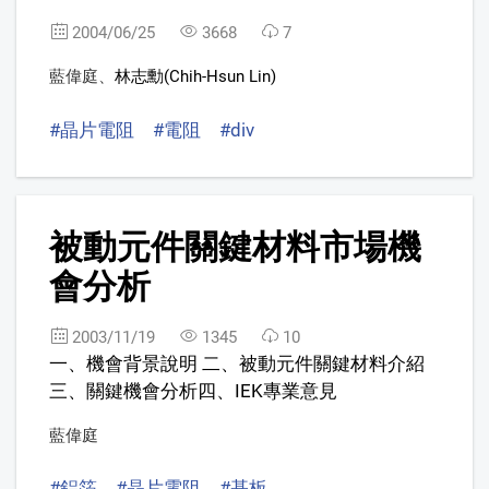
2004/06/25
3668
7
藍偉庭
、
林志勳(Chih-Hsun Lin)
#晶片電阻
#電阻
#div
5
被動元件關鍵材料市場機
會分析
2003/11/19
1345
10
一、機會背景說明 二、被動元件關鍵材料介紹
三、關鍵機會分析四、IEK專業意見
藍偉庭
#鋁箔
#晶片電阻
#基板