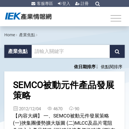
客服專區
登入
註冊
Home
產業焦點
產業焦點
依日期排序
依點閱排序
1
SEMCO被動元件產品發展
策略
2012/12/04
4670
90
【內容大綱】 一、SEMCO被動元件發展策略
(一)挾集團優勢擴大版圖 (二)MLCC及晶片電阻