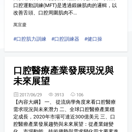
口腔運動訓練(MFT)是透過鍛鍊肌肉的邏輯，以
改善舌頭、口腔周圍肌肉不...
萬宣慶
#口腔肌力訓練
#口腔訓練器
#健口操
#oral muscl
2
口腔醫療產業發展現況與
未來展望
2017/06/29
3913
106
【內容大綱】 一、 從流病學角度來看口腔醫療
需求現況與未來潛力 二、全球口腔醫療產業穩
定成長，2020年市場可達近300億美元 三、口
腔醫療產業發展趨勢與未來展望：從產業鏈變
化、市場動能、技術趨勢與需求變化四大要素進