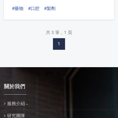
#藥物
#口腔
#製劑
共 3 筆，1 頁
1
關於我們
服務介紹
研究團隊