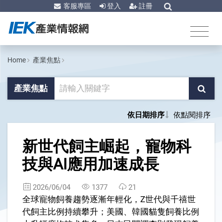
客服專區
登入
註冊
Home
產業焦點
產業焦點
依日期排序
依點閱排序
1
新世代飼主崛起，寵物科
技與AI應用加速成長
2026/06/04
1377
21
全球寵物飼養趨勢逐漸年輕化，Z世代與千禧世
代飼主比例持續攀升；美國、韓國貓隻飼養比例