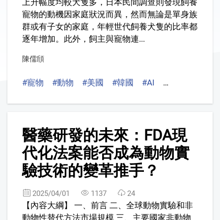
上升幅度均較犬隻多，日本民間調查則發現飼養
寵物的動機因家庭狀況而異，然而無論是單身族
群或有子女的家庭，年輕世代飼養犬隻的比率都
逐年增加。此外，飼主與寵物連...
陳儒頎
#寵物
#動物
#美國
#韓國
#AI
#智慧
#數位
2
醫藥研發的未來：FDA現
代化法案能否成為動物實
驗技術的變革推手？
2025/04/01
1137
24
【內容大綱】 一、前言 二、全球動物實驗和非
動物性替代方法市場規模 三、主要國家非動物