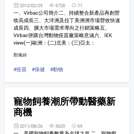
2012/02/29
6728
71
一、Virbac公司簡介二、持續整合新產品再創營
收高成長三、大洋洲及拉丁美洲洲市場營收快速
成長四、擴大市場需求導向之行銷策略五、
Virbac併購台灣動物疫苗廠策略意涵六、IEK
view(一)歐洲：(二)北美：(三)亞太：
鄭佩綺
#疫苗
#保健
#動物
8
寵物飼養潮所帶動醫藥新
商機
2011/08/26
3620
69
一、美國寵物飼養數量為全球之首 二、寵物擬