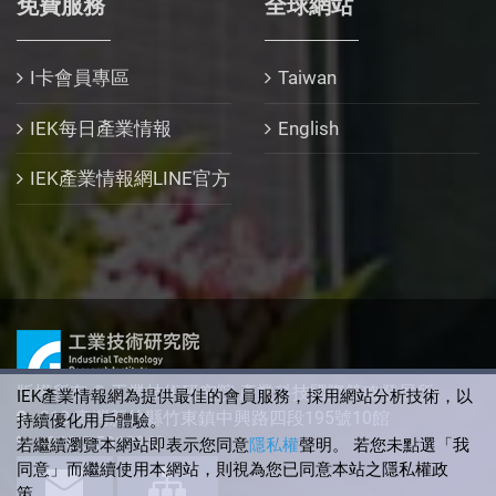
免費服務
全球網站
I卡會員專區
Taiwan
IEK每日產業情報
English
IEK產業情報網LINE官方
版權所有 © 工業技術研究院 產業科技國際策略發展所
IEK產業情報網為提供最佳的會員服務，採用網站分析技術，以
310 臺灣新竹縣竹東鎮中興路四段195號10館
持續優化用戶體驗。
+886-3-5912340
若繼續瀏覽本網站即表示您同意
隱私權
聲明。 若您未點選「我
同意」而繼續使用本網站，則視為您已同意本站之隱私權政
策。