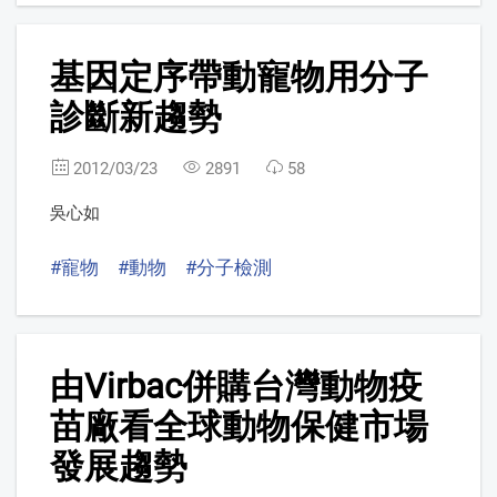
6
基因定序帶動寵物用分子
FREE
診斷新趨勢
2012/03/23
2891
58
吳心如
#寵物
#動物
#分子檢測
7
由Virbac併購台灣動物疫
苗廠看全球動物保健市場
發展趨勢