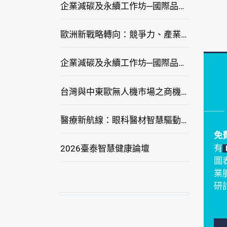
企業減碳及永續工作坊─國際品牌綠色供應鏈永續管理與實務演練(高雄場)
歐洲新戰略轉向：競爭力、產業自主與供應鏈重塑線上研討會
企業減碳及永續工作坊─國際品牌綠色供應鏈永續管理與實務演練(臺北場)
台灣與中東歐無人機市場之商機與挑戰座談會
醫療新航線：眼科醫材智慧驅動，數位醫療落地布局線上研討會
免
有
2026臺泰智慧健康論壇
圖
業
研