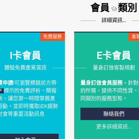
會員
類別
詳細資訊...
免費服務
客
I卡會員
E卡會員
體驗免費產業資訊
量身訂做客製規劃
費申請
!可瀏覽標題前方帶
量身訂做會員服務
。針對
標示的免費評析、簡報
的所需，提供不同性質、
F
表，讓您第一時間掌握產
同類別的服務型態。
脈動，並即時獲取IEK趨勢
聯絡我們
討會等重要活動訊息
更多詳細資訊...