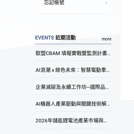
忘記帳號
EVENTS
近期活動
more
歐盟CBAM 填報實戰暨監測計畫說明會(臺中場)
AI浪潮 x 綠色未來：智慧電動車新商機研討會
企業減碳及永續工作坊─國際品牌綠色供應鏈永續管理與實務演練(臺中場)
AI機器人產業脈動與關鍵技術解析研討會
2026年儲能鋰電池產業市場與技術發展線上研討會