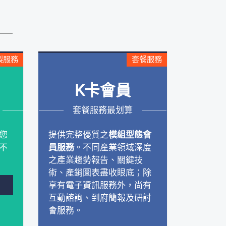
製服務
套餐服務
K卡會員
套餐服務最划算
您
提供完整優質之
模組型態會
不
員服務
。不同產業領域深度
之產業趨勢報告、關鍵技
術、產銷圖表盡收眼底；除
享有電子資訊服務外，尚有
互動諮詢、到府簡報及研討
會服務。