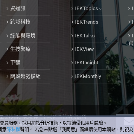
資通訊
IEKTopics
跨域科技
IEKTrends
綠能與環境
IEKTalks
官
生技醫療
IEKView
車輛
IEKInsight
關鍵趨勢模組
IEKMonthly
 工業技術研究院 產業科技國際策略發展所
的會員服務，採用網站分析技術，以持續優化用戶體驗。
灣新竹縣竹東鎮中興路四段195號10館
Contac
同意
隱私權
聲明。 若您未點選「我同意」而繼續使用本網站，則視為
912340