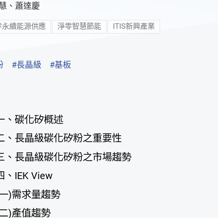
慧
、
蕭達慶
零永續能源供應
淨零智慧節能
ITIS新興產業
粉
#長晶級
#基板
一、碳化矽概述
二、長晶級碳化矽粉之重要性
三、長晶級碳化矽粉之市場趨勢
四、IEK View
(一)需求量趨勢
(二)產值趨勢