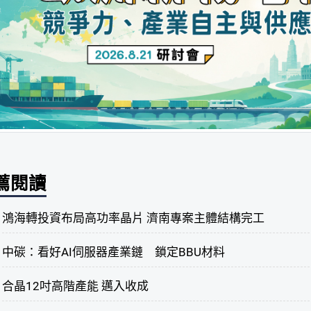
薦閱讀
鴻海轉投資布局高功率晶片 濟南專案主體結構完工
中碳：看好AI伺服器產業鏈 鎖定BBU材料
合晶12吋高階產能 邁入收成