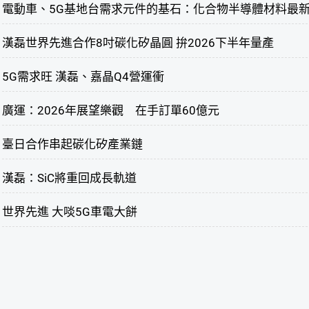
電動車、5G基地台需求元件的基石：化合物半導體材料最
漢磊世界先進合作8吋碳化矽晶圓 拚2026下半年量產
5G需求旺 漢磊、嘉晶Q4營運衝
廣運：2026年展望樂觀 在手訂單60億元
臺日合作串起碳化矽產業鏈
漢磊：SiC將重回成長軌道
世界先進 大啖5G車電大餅