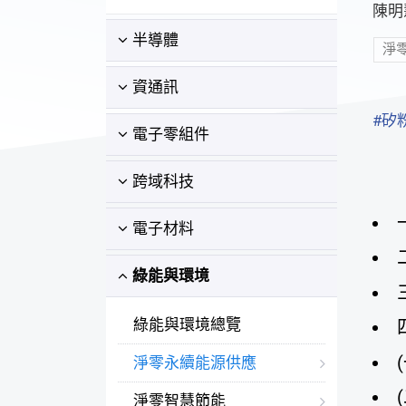
陳明
半導體
淨
資通訊
#矽
電子零組件
跨域科技
電子材料
綠能與環境
綠能與環境總覽
淨零永續能源供應
淨零智慧節能