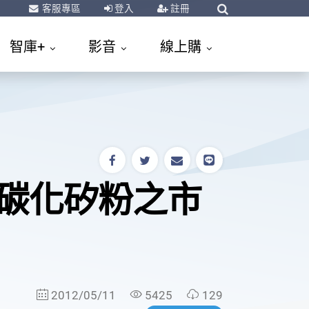
客服專區
登入
註冊
智庫+
影音
線上購
級碳化矽粉之市
2012/05/11
5425
129