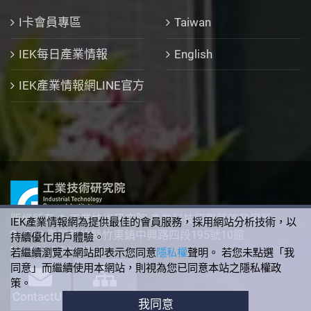
I卡會員專區
Taiwan
IEK每日產業情報
English
IEK產業情報網LINE官方
版權所有 © 工業技術研究院 產業科技國際策略發展所
IEK產業情報網為提供最佳的會員服務，採用網站分析技術，以
310 臺灣新竹縣竹東鎮中興路四段195號10館
持續優化用戶體驗。
+886-3-5912340
若繼續瀏覽本網站即表示您同意
隱私權
聲明。 若您未點選「我
同意」而繼續使用本網站，則視為您已同意本站之隱私權政
策。
ContactUs
SiteMap
我同意