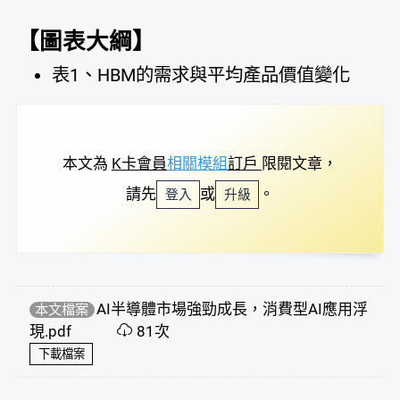
【圖表大綱】
表1、HBM的需求與平均產品價值變化
本文為
K卡會員
相關模組
訂戶
限閱文章，
請先
或
。
登入
升級
AI半導體市場強勁成長，消費型AI應用浮
本文檔案
現.pdf
81次
下載檔案