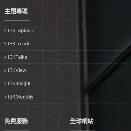
主題專區
IEKTopics
IEKTrends
IEKTalks
IEKView
IEKInsight
IEKMonthly
免費服務
全球網站