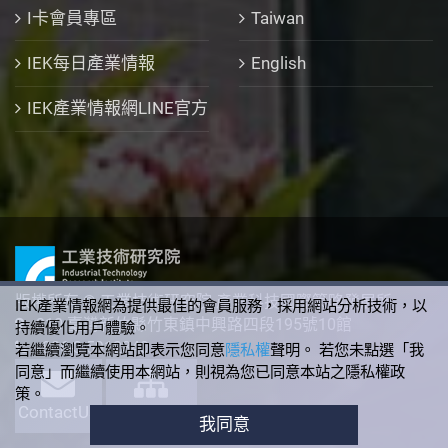
I卡會員專區
Taiwan
IEK每日產業情報
English
IEK產業情報網LINE官方
版權所有 © 工業技術研究院 產業科技國際策略發展所
IEK產業情報網為提供最佳的會員服務，採用網站分析技術，以
310 臺灣新竹縣竹東鎮中興路四段195號10館
持續優化用戶體驗。
+886-3-5912340
若繼續瀏覽本網站即表示您同意
隱私權
聲明。 若您未點選「我
同意」而繼續使用本網站，則視為您已同意本站之隱私權政
策。
ContactUs
SiteMap
我同意