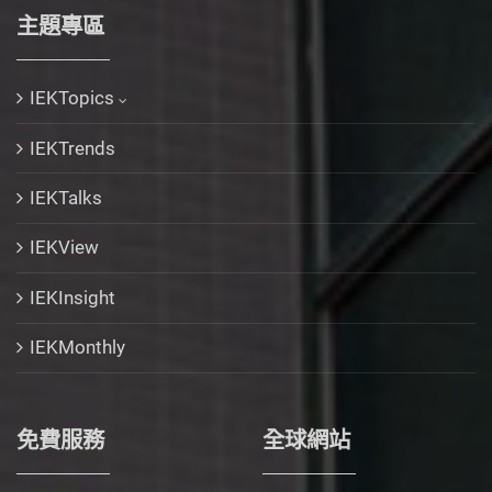
主題專區
IEKTopics
IEKTrends
IEKTalks
IEKView
IEKInsight
IEKMonthly
免費服務
全球網站