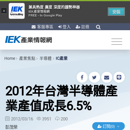
兼具熱度 廣度 深度的趨勢神器
×
安裝
IEK產業情報網
FREE - In Google Play
客服專區
登入
註冊
Home
產業焦點
半導體
IC產業
2012年台灣半導體產
業產值成長6.5%
2012/03/16
3951
200
訂閱(0)
彭茂榮