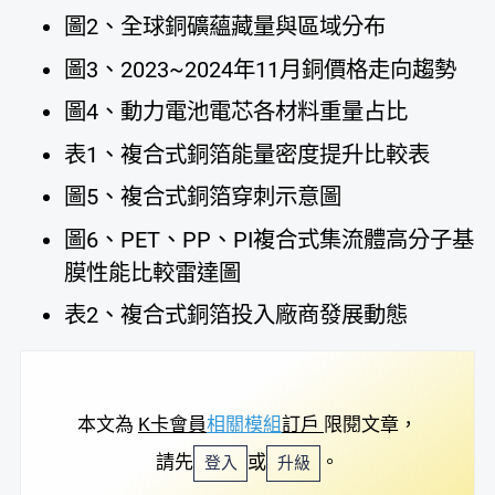
圖2、全球銅礦蘊藏量與區域分布
圖3、2023~2024年11月銅價格走向趨勢
圖4、動力電池電芯各材料重量占比
表1、複合式銅箔能量密度提升比較表
圖5、複合式銅箔穿刺示意圖
圖6、PET、PP、PI複合式集流體高分子基
膜性能比較雷達圖
表2、複合式銅箔投入廠商發展動態
本文為
K卡會員
相關模組
訂戶
限閱文章，
請先
或
。
登入
升級