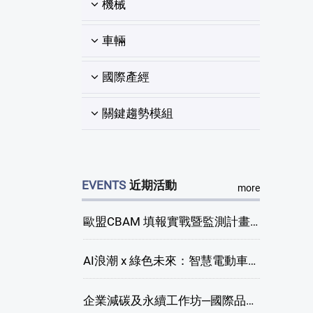
機械
車輛
國際產經
關鍵趨勢模組
EVENTS
近期活動
more
歐盟CBAM 填報實戰暨監測計畫說明會(臺中場)
AI浪潮 x 綠色未來：智慧電動車新商機研討會
企業減碳及永續工作坊─國際品牌綠色供應鏈永續管理與實務演練(臺中場)