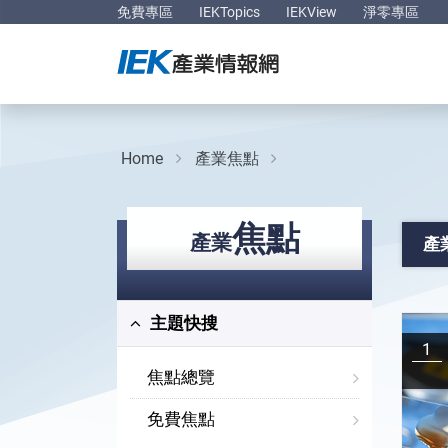
免費專區
IEKTopics
IEKView
淨零專區
Home
產業焦點
焦點
產業
產
主題快搜
1
焦點總覽
免費焦點