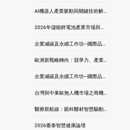
AI機器人產業脈動與關鍵技術解析研討會
2026年儲能鋰電池產業市場與技術發展線上研討會
企業減碳及永續工作坊─國際品牌綠色供應鏈永續管理與實務演練(高雄場)
歐洲新戰略轉向：競爭力、產業自主與供應鏈重塑線上研討會
企業減碳及永續工作坊─國際品牌綠色供應鏈永續管理與實務演練(臺北場)
台灣與中東歐無人機市場之商機與挑戰座談會
醫療新航線：眼科醫材智慧驅動，數位醫療落地布局線上研討會
2026臺泰智慧健康論壇