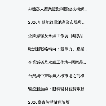
AI機器人產業脈動與關鍵技術解析研討會
2026年儲能鋰電池產業市場與技術發展線上研討會
企業減碳及永續工作坊─國際品牌綠色供應鏈永續管理與實務演練(高雄場)
歐洲新戰略轉向：競爭力、產業自主與供應鏈重塑線上研討會
企業減碳及永續工作坊─國際品牌綠色供應鏈永續管理與實務演練(臺北場)
台灣與中東歐無人機市場之商機與挑戰座談會
醫療新航線：眼科醫材智慧驅動，數位醫療落地布局線上研討會
2026臺泰智慧健康論壇