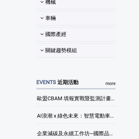
機械
車輛
國際產經
關鍵趨勢模組
EVENTS
近期活動
more
歐盟CBAM 填報實戰暨監測計畫說明會(臺中場)
AI浪潮 x 綠色未來：智慧電動車新商機研討會
企業減碳及永續工作坊─國際品牌綠色供應鏈永續管理與實務演練(臺中場)