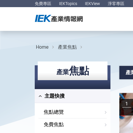
免費專區
IEKTopics
IEKView
淨零專區
Home
產業焦點
焦點
產業
產
主題快搜
1
焦點總覽
免費焦點