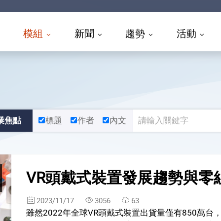
模組
新聞
趨勢
活動
業焦點
標題
作者
內文
VR頭戴式裝置發展趨勢與零
2023/11/17
3056
63
雖然2022年全球VR頭戴式裝置出貨量僅有850萬