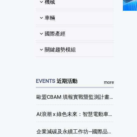
機械
車輛
國際產經
關鍵趨勢模組
EVENTS
近期活動
more
歐盟CBAM 填報實戰暨監測計畫說明會(臺中場)
AI浪潮 x 綠色未來：智慧電動車新商機研討會
企業減碳及永續工作坊─國際品牌綠色供應鏈永續管理與實務演練(臺中場)