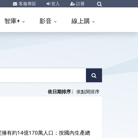
客服專區
登入
註冊
智庫+
影音
線上購
依日期排序
依點閱排序
度擁有約14億170萬人口；按國內生產總