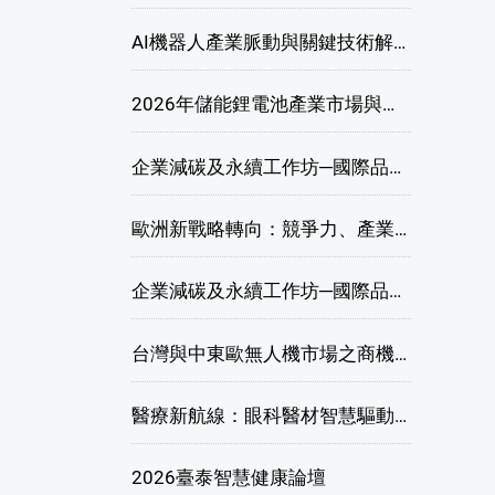
AI機器人產業脈動與關鍵技術解析研討會
2026年儲能鋰電池產業市場與技術發展線上研討會
企業減碳及永續工作坊─國際品牌綠色供應鏈永續管理與實務演練(高雄場)
歐洲新戰略轉向：競爭力、產業自主與供應鏈重塑線上研討會
企業減碳及永續工作坊─國際品牌綠色供應鏈永續管理與實務演練(臺北場)
台灣與中東歐無人機市場之商機與挑戰座談會
醫療新航線：眼科醫材智慧驅動，數位醫療落地布局線上研討會
2026臺泰智慧健康論壇