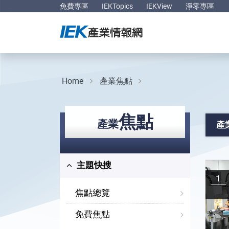
免費專區
IEKTopics
IEKView
淨零專區
Home
產業焦點
焦點
產業
產
主題快搜
1
焦點總覽
免費焦點