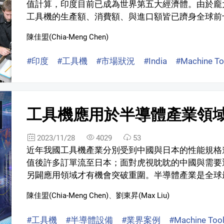
值計算，印度目前已成為世界第五大經濟體。由於龐大
工具機的生產額、消費額、與進口額皆已躋身全球前十大。
陳佳盟(Chia-Meng Chen)
#印度
#工具機
#市場狀況
#India
#Machine To
工具機應用於半導體產業領
2023/11/28
4029
53
近年我國工具機產業分別受到中國與日本的性能規格
值後許多訂單流至日本；面對虎視眈眈的中國與需要
另闢應用領域才有機會突破重圍。半導體產業是全球最
陳佳盟(Chia-Meng Chen)
、
劉東昇(Max Liu)
#工具機
#半導體設備
#業界案例
#Machine Too