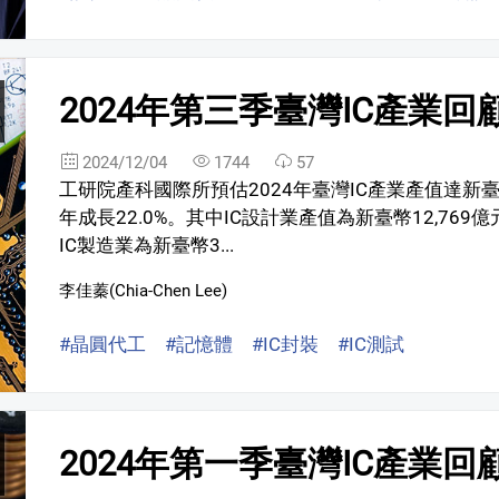
2024年第三季臺灣IC產業回
2024/12/04
1744
57
工研院產科國際所預估2024年臺灣IC產業產值達新臺幣53,
年成長22.0%。其中IC設計業產值為新臺幣12,769億元(U
IC製造業為新臺幣3...
李佳蓁(Chia-Chen Lee)
#晶圓代工
#記憶體
#IC封裝
#IC測試
2024年第一季臺灣IC產業回