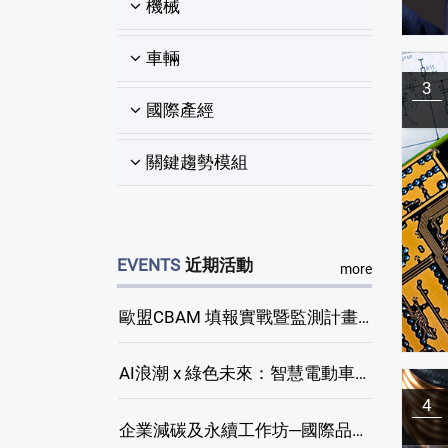
機械
車輛
3
國際產經
關鍵趨勢模組
EVENTS
近期活動
more
歐盟CBAM 填報實戰暨監測計畫說明會(臺中場)
AI浪潮 x 綠色未來：智慧電動車新商機研討會
4
企業減碳及永續工作坊─國際品牌綠色供應鏈永續管理與實務演練(臺中場)