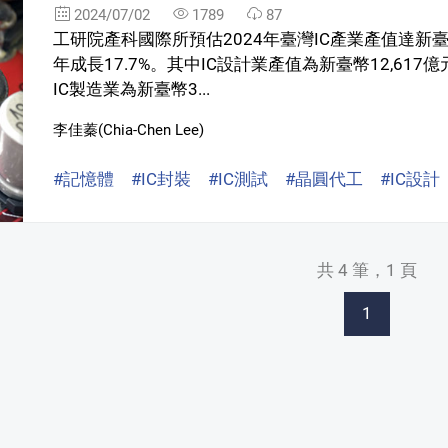
2024/07/02
1789
87
工研院產科國際所預估2024年臺灣IC產業產值達新臺幣51,
年成長17.7%。其中IC設計業產值為新臺幣12,617億元(U
IC製造業為新臺幣3...
李佳蓁(Chia-Chen Lee)
#記憶體
#IC封裝
#IC測試
#晶圓代工
#IC設計
共 4 筆，1 頁
1