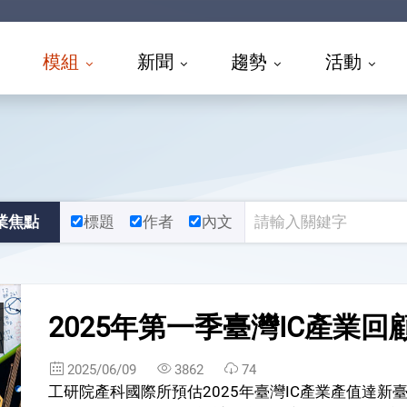
模組
新聞
趨勢
活動
業焦點
標題
作者
內文
2025年第一季臺灣IC產業回
2025/06/09
3862
74
工研院產科國際所預估2025年臺灣IC產業產值達新臺幣63,