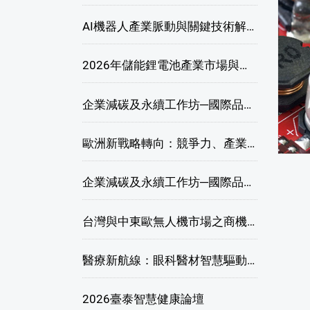
AI機器人產業脈動與關鍵技術解析研討會
2026年儲能鋰電池產業市場與技術發展線上研討會
企業減碳及永續工作坊─國際品牌綠色供應鏈永續管理與實務演練(高雄場)
歐洲新戰略轉向：競爭力、產業自主與供應鏈重塑線上研討會
企業減碳及永續工作坊─國際品牌綠色供應鏈永續管理與實務演練(臺北場)
台灣與中東歐無人機市場之商機與挑戰座談會
醫療新航線：眼科醫材智慧驅動，數位醫療落地布局線上研討會
2026臺泰智慧健康論壇