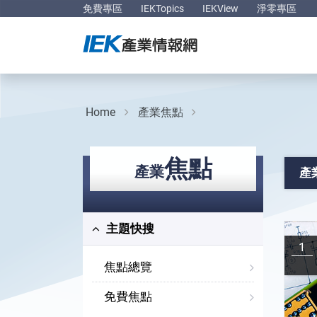
免費專區
IEKTopics
IEKView
淨零專區
Home
產業焦點
焦點
產業
產
主題快搜
1
焦點總覽
免費焦點