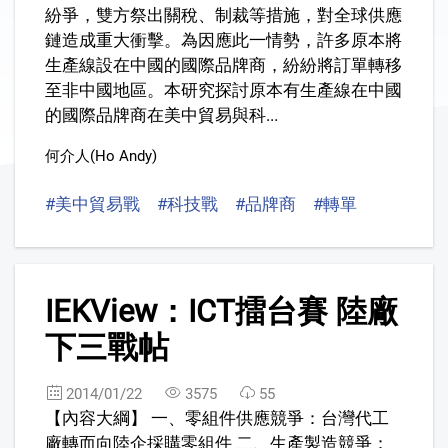
紛爭，雙方祭出關稅、制裁等措施，對全球供應
鏈造成重大衝擊。為因應此一情勢，許多原本將
生產線設在中國的國際品牌商，紛紛將訂單轉移
至非中國地區。本研究探討原本有生產線在中國
的國際品牌商在美中貿易與科...
何介人(Ho Andy)
#美中貿易戰
#科技戰
#品牌商
#轉單
#供應鏈
2
IEKView：ICT擂台賽 陸廠
FREE
下三戰帖
2014/01/22
3575
55
【內容大綱】 一、零組件供應競爭：台灣代工
廠轉而向陸企採購零組件 二、生產製造競爭：