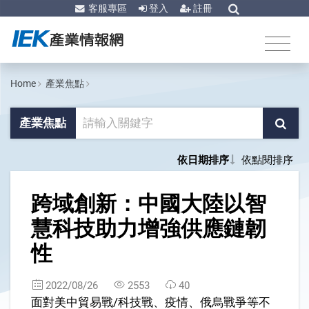
客服專區
登入
註冊
Home
產業焦點
產業焦點
依日期排序
依點閱排序
1
跨域創新：中國大陸以智
慧科技助力增強供應鏈韌
性
2022/08/26
2553
40
面對美中貿易戰/科技戰、疫情、俄烏戰爭等不