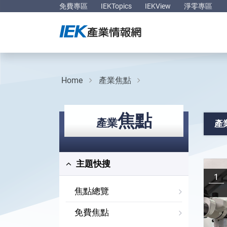
免費專區
IEKTopics
IEKView
淨零專區
Home
產業焦點
焦點
產業
產
主題快搜
1
焦點總覽
免費焦點