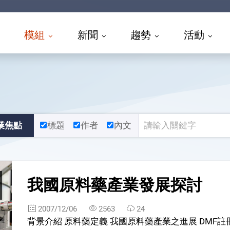
模組
新聞
趨勢
活動
業焦點
標題
作者
內文
我國原料藥產業發展探討
2007/12/06
2563
24
背景介紹 原料藥定義 我國原料藥產業之進展 DMF