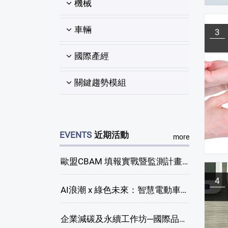
機械
車輛
3
國際產經
關鍵趨勢模組
EVENTS
近期活動
more
歐盟CBAM 填報實戰暨監測計畫說明會(臺中場)
4
AI浪潮 x 綠色未來：智慧電動車新商機研討會
企業減碳及永續工作坊─國際品牌綠色供應鏈永續管理與實務演練(臺中場)