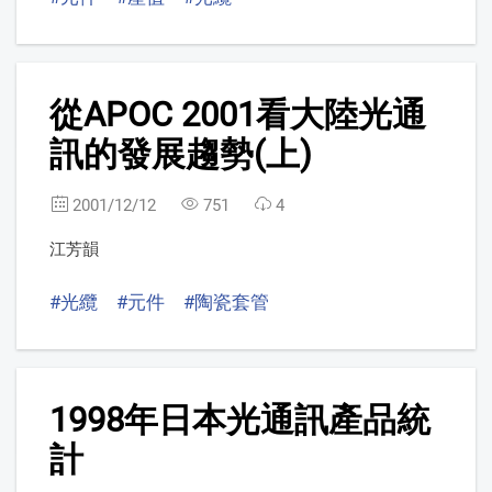
5
從APOC 2001看大陸光通
訊的發展趨勢(上)
2001/12/12
751
4
江芳韻
#光纜
#元件
#陶瓷套管
6
1998年日本光通訊產品統
計