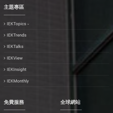
主題專區
IEKTopics
IEKTrends
IEKTalks
IEKView
IEKInsight
IEKMonthly
免費服務
全球網站