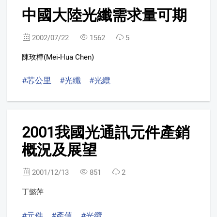
3
中國大陸光纖需求量可期
2002/07/22
1562
5
陳玫樺(Mei-Hua Chen)
#芯公里
#光纖
#光纜
4
2001我國光通訊元件產銷
概況及展望
2001/12/13
851
2
丁懿萍
#元件
#產值
#光纜