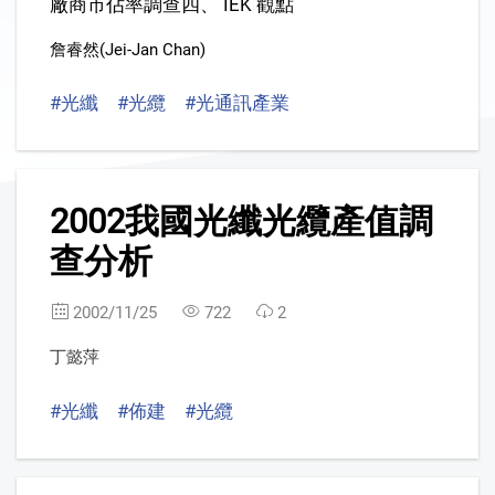
廠商市佔率調查四、 IEK 觀點
詹睿然(Jei-Jan Chan)
#光纖
#光纜
#光通訊產業
2
2002我國光纖光纜產值調
查分析
2002/11/25
722
2
丁懿萍
#光纖
#佈建
#光纜