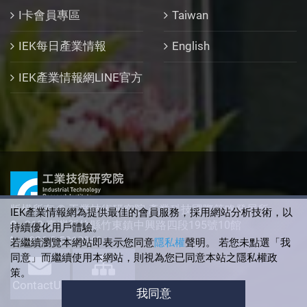
I卡會員專區
Taiwan
IEK每日產業情報
English
IEK產業情報網LINE官方
版權所有 © 工業技術研究院 產業科技國際策略發展所
IEK產業情報網為提供最佳的會員服務，採用網站分析技術，以
310 臺灣新竹縣竹東鎮中興路四段195號10館
持續優化用戶體驗。
+886-3-5912340
若繼續瀏覽本網站即表示您同意
隱私權
聲明。 若您未點選「我
同意」而繼續使用本網站，則視為您已同意本站之隱私權政
策。
ContactUs
SiteMap
我同意