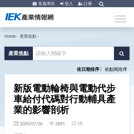
客服專區
登入
註冊
Home
產業焦點
產業焦點
依日期排序
依點閱排序
1
新版電動輪椅與電動代步
車給付代碼對行動輔具產
業的影響剖析
2005/07/26
2891
15