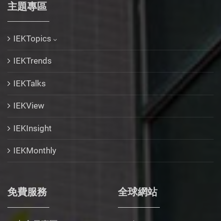
主題專區
IEKTopics
IEKTrends
IEKTalks
IEKView
IEKInsight
IEKMonthly
免費服務
全球網站