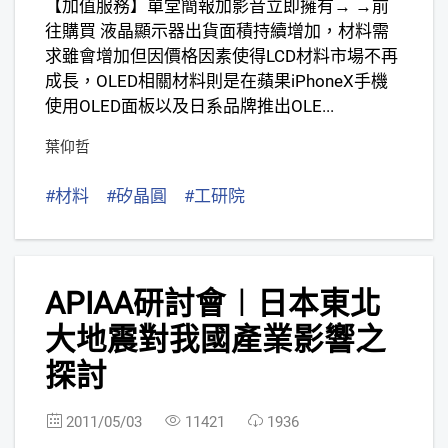
【加值服務】單堂簡報加影音立即擁有→ →前
往購買 液晶顯示器出貨面積持續增加，材料需
求雖會增加但因價格因素使得LCD材料市場不再
成長，OLED相關材料則是在蘋果iPhoneX手機
使用OLED面板以及日系品牌推出OLE...
葉仰哲
#材料
#矽晶圓
#工研院
3
APIAA研討會︱日本東北
FREE
大地震對我國產業影響之
探討
2011/05/03
11421
1936