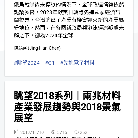
俄烏戰爭尚未停歇的情況下，全球政經情勢依然
詭譎多變，2023年歐美日韓等先進國家經濟試
圖復甦，台灣的電子產業有機會迎來新的產業樞
紐地位，然而，在各國新政局與泡沫經濟疑慮未
解之下，卻為2024年全球...
陳靖函(Jing-Han Chen)
#眺望2024
#G1
#先進電子材料
#晶圓製造技術
2
眺望2018系列｜兩兆材料
產業發展趨勢與2018景氣
展望
2017/11/10
5716
252