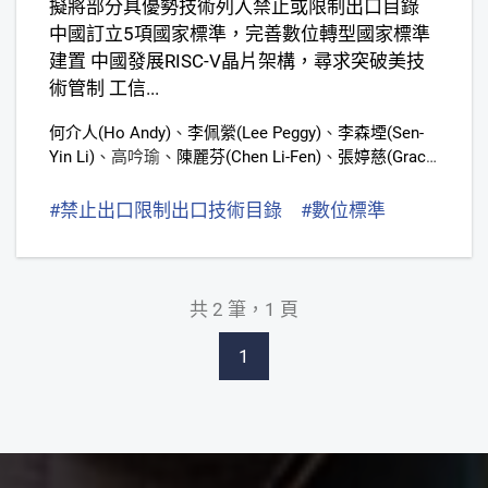
擬將部分具優勢技術列入禁止或限制出口目錄
中國訂立5項國家標準，完善數位轉型國家標準
建置 中國發展RISC-V晶片架構，尋求突破美技
術管制 工信...
何介人(Ho Andy)
、
李佩縈(Lee Peggy)
、
李森堙(Sen-
Yin Li)
、
高吟瑜
、
陳麗芬(Chen Li-Fen)
、
張婷慈(Grace
Chang)
、
郭子菱(Zih-Ling Kuo)
、
黃丹齊(Vicky
Huang)
、
歐宜佩(I-Pei Ou)
、
羅顯辰
#禁止出口限制出口技術目錄
#數位標準
#RISC-V
共 2 筆，1 頁
1