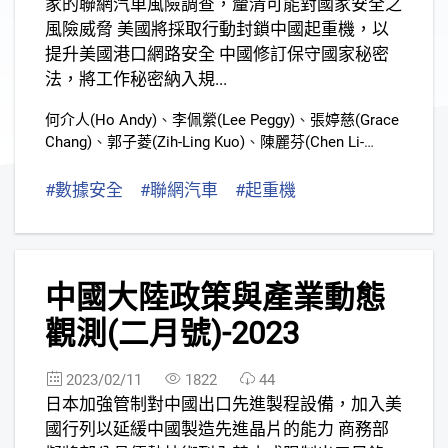
家的聯網汽車風險調查，釐清可能對國家安全之
風險威脅 美國將採取行動封鎖中國起重機，以
提升美國港口網路安全 中國修訂保守國家秘密
法，將工作秘密納入規...
何介人(Ho Andy)
、
李佩縈(Lee Peggy)
、
張婷慈(Grace
Chang)
、
郭子菱(Zih-Ling Kuo)
、
陳麗芬(Chen Li-
Fen)
、
黃丹齊(Vicky Huang)
、
歐宜佩(I-Pei Ou)
、
盧士
彧(Jax Lu)
#數據安全
#聯網汽車
#起重機
#國家秘密法
#
2
中國大陸政策與產業動態
觀測(二月號)-2023
2023/02/11
1822
44
日本加強管制對中國出口先進製程設備，加入美
國行列以延緩中國製造先進晶片的能力 商務部