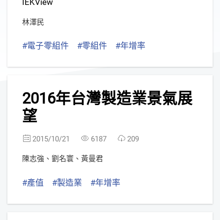
IEKView
林澤民
#電子零組件
#零組件
#年增率
2
2016年台灣製造業景氣展
望
2015/10/21
6187
209
陳志強
、
劉名寰
、
黃曼君
#產值
#製造業
#年增率