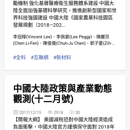
勵機制 強化基層醫療衛生服務體系建設 中國大
陸全面加強基礎科學研究，推進創新型國家和世
界科技強國建設 中國大陸《國家農業科技園區
發展規劃（2018—202...
李冠樺(Vincent Lee)
、
李佩縈(Lee Peggy)
、
陳麗芬
(Chen Li-Fen)
、
陳俊儒(Chun-Ju Chen)
、
郭子菱(Zih-
Ling Kuo)
、
張婷慈(Grace Chang)
、
謝雨豆
#全科
#互聯網
#新材料
5
中國大陸政策與產業動態
觀測(十二月號)
2017/12/15
2918
30
【簡報大綱】 美國減稅恐對中國大陸經濟造成
負面衝擊，中國大陸官方謹慎保守面對 2018年