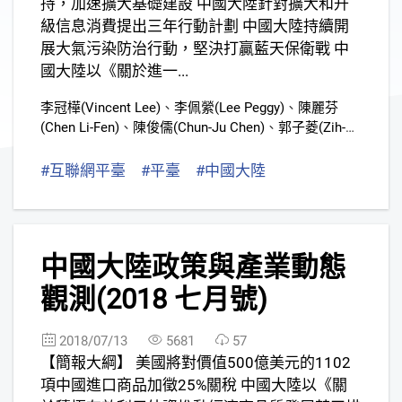
持，加速擴大基礎建設 中國大陸針對擴大和升
級信息消費提出三年行動計劃 中國大陸持續開
展大氣污染防治行動，堅決打贏藍天保衛戰 中
國大陸以《關於進一...
李冠樺(Vincent Lee)
、
李佩縈(Lee Peggy)
、
陳麗芬
(Chen Li-Fen)
、
陳俊儒(Chun-Ju Chen)
、
郭子菱(Zih-
Ling Kuo)
、
張婷慈(Grace Chang)
、
黃丹齊(Vicky
Huang)
、
謝雨豆
#互聯網平臺
#平臺
#中國大陸
2
中國大陸政策與產業動態
觀測(2018 七月號)
2018/07/13
5681
57
【簡報大綱】 美國將對價值500億美元的1102
項中國進口商品加徵25%關稅 中國大陸以《關