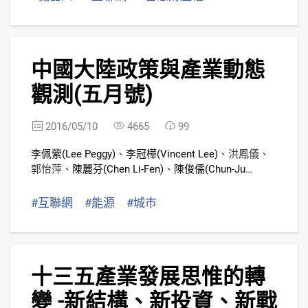
8
中國大陸政策與產業動態
觀測(五月號)
2016/05/10
4665
99
李佩縈(Lee Peggy)
、
李冠樺(Vincent Lee)
、
洪鳳儀
、
郭怡萍
、
陳麗芬(Chen Li-Fen)
、
陳俊儒(Chun-Ju
Chen)
、
張婷慈(Grace Chang)
、
黃丹齊(Vicky Huang)
#互聯網
#能源
#城市
9
十三五產業發展思惟的轉
變 -新結構、新投資、新戰