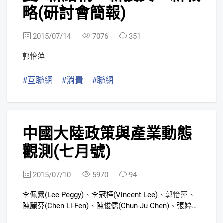
略(研討會簡報)
2015/07/14
7076
351
郭怡萍
#互聯網
#消費
#聯網
10
中國大陸政策與產業動態
觀測(七月號)
2015/07/10
5970
94
李佩縈(Lee Peggy)
、
李冠樺(Vincent Lee)
、
郭怡萍
、
陳麗芬(Chen Li-Fen)
、
陳俊儒(Chun-Ju Chen)
、
張婷慈
(Grace Chang)
、
黃丹齊(Vicky Huang)