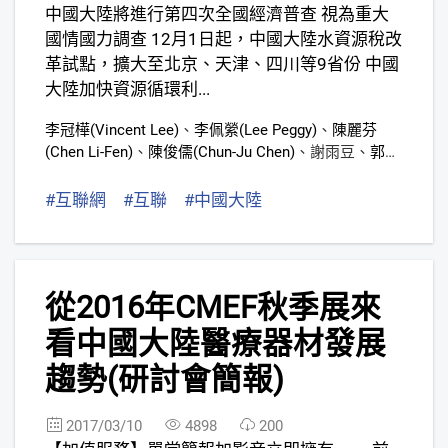
中國大陸將進行第四次全國經濟普查 視為重大
國情國力調查 12月1日起，中國大陸水資源稅改
革試點，擴大至北京、天津、四川等9省份 中國
大陸加快資源循環利...
李冠樺(Vincent Lee)
、
李佩縈(Lee Peggy)
、
陳麗芬
(Chen Li-Fen)
、
陳俊儒(Chun-Ju Chen)
、
謝雨豆
、
郭子
菱(Zih-Ling Kuo)
、
張婷慈(Grace Chang)
#互聯網
#互聯
#中國大陸
6
從2016年CMEF秋季展來
看中國大陸醫療器材發展
趨勢(研討會簡報)
2017/03/10
4898
200