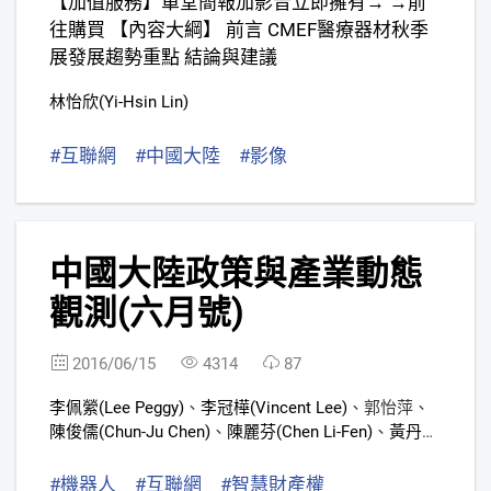
【加值服務】單堂簡報加影音立即擁有→ →前
往購買 【內容大綱】 前言 CMEF醫療器材秋季
展發展趨勢重點 結論與建議
林怡欣(Yi-Hsin Lin)
#互聯網
#中國大陸
#影像
7
中國大陸政策與產業動態
觀測(六月號)
2016/06/15
4314
87
李佩縈(Lee Peggy)
、
李冠樺(Vincent Lee)
、
郭怡萍
、
陳俊儒(Chun-Ju Chen)
、
陳麗芬(Chen Li-Fen)
、
黃丹齊
(Vicky Huang)
、
張婷慈(Grace Chang)
#機器人
#互聯網
#智慧財產權