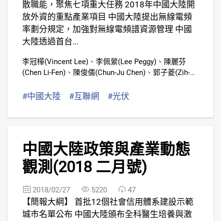
散職能，聚焦七項重大任務 2018年中國大陸開
放外資的重點產業項目 中國大陸提出無線電頻
率劃分規定，加強對無線電頻譜資源管理 中國
大陸透過首台...
李冠樺(Vincent Lee)
、
李佩縈(Lee Peggy)
、
陳麗芬
(Chen Li-Fen)
、
陳俊儒(Chun-Ju Chen)
、
郭子菱(Zih-
Ling Kuo)
、
張婷慈(Grace Chang)
、
黃丹齊(Vicky
Huang)
、
謝雨豆
#中國大陸
#互聯網
#光伏
4
中國大陸政策與產業動態
觀測(2018 二月號)
2018/02/27
5220
47
【簡報大綱】 首批12個社會信用體系建設示範
城市名單公布 中國大陸頒布全科醫生培養與激