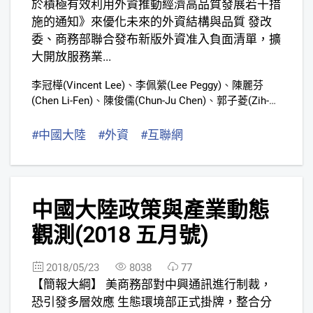
於積極有效利用外資推動經濟高品質發展若干措
施的通知》來優化未來的外資結構與品質 發改
委、商務部聯合發布新版外資准入負面清單，擴
大開放服務業...
李冠樺(Vincent Lee)
、
李佩縈(Lee Peggy)
、
陳麗芬
(Chen Li-Fen)
、
陳俊儒(Chun-Ju Chen)
、
郭子菱(Zih-
Ling Kuo)
、
張婷慈(Grace Chang)
、
黃丹齊(Vicky
Huang)
、
謝雨豆
#中國大陸
#外資
#互聯網
3
中國大陸政策與產業動態
觀測(2018 五月號)
2018/05/23
8038
77
【簡報大綱】 美商務部對中興通訊進行制裁，
恐引發多層效應 生態環境部正式掛牌，整合分