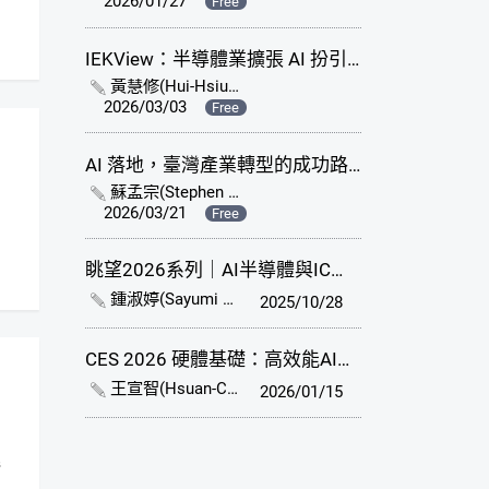
2026/01/27
Free
IEKView：半導體業擴張 AI 扮引擎 專家建議製程創新與綠色轉型雙軌並進
黃慧修(Hui-Hsiu Huang)
2026/03/03
Free
AI 落地，臺灣產業轉型的成功路徑
蘇孟宗(Stephen Su)
、
徐富桂(Akuei Hsu)
、
林建良(Chie
2026/03/21
Free
眺望2026系列｜AI半導體與IC設計業市場與技術發展趨勢
鍾淑婷(Sayumi Chung)
2025/10/28
CES 2026 硬體基礎：高效能AI晶片與運算架構等創新，加速AI應用落地 (研討會簡報)
王宣智(Hsuan-Chih Wang)
2026/01/15