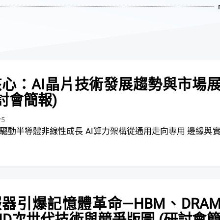
心：AI晶片技術發展趨勢與市場
研討會簡報)
25
非線性成長 AI算力架構從通用走向專用 邊緣與實
服器引爆記憶體革命—HBM、DRA
ND次世代技術與競爭版圖 (研討會