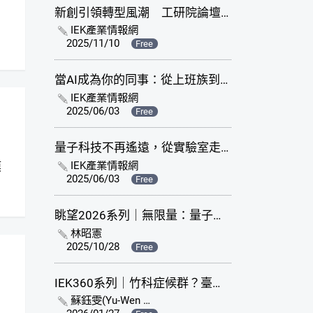
新創引領轉型風潮 工研院論壇發表2026年十大創新趨勢
IEK產業情報網
2025/11/10
Free
當AI成為你的同事：從上班族到AI協作者的轉變
IEK產業情報網
2025/06/03
Free
量子科技不再遙遠，從實驗室走進生活
IEK產業情報網
2025/06/03
Free
眺望2026系列｜無限量：量子百年 創新紀元
林昭憲
2025/10/28
Free
IEK360系列｜竹科症候群？臺灣半導體產業獨大的影響及對策
蘇鈺雯(Yu-Wen Su)
、
洪德芳(Jones Hung)
、
賴英崑(Ing