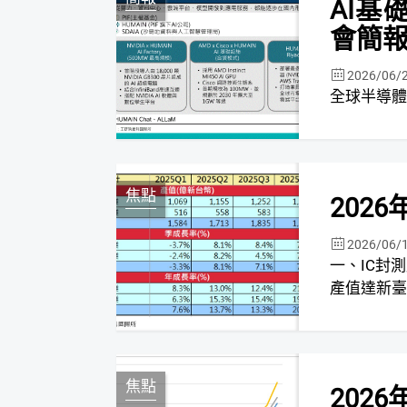
AI基
會簡報
2026/06/
焦點
202
2026/06/
一、IC封測產業現況與
產值達新臺幣2
焦點
202