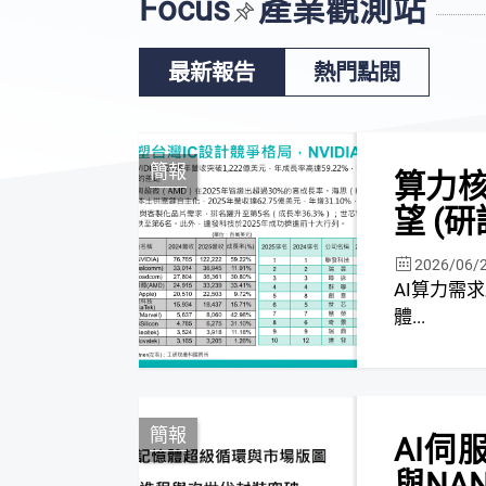
Focus
產業觀測站
最新報告
熱門點閱
簡報
算力核
望 (
2026/06/
AI算力需求驅動半導體
體...
簡報
AI伺
與NA