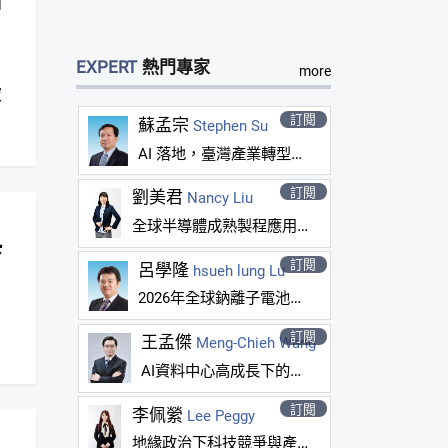
EXPERT
熱門專家
more
訂閱
蘇孟宗
Stephen Su
AI 落地，臺灣產業轉型的成功路徑
訂閱
劉美君
Nancy Liu
全球半導體成熟製程應用市場發展與廠商動態
與
訂閱
呂學隆
hsueh lung Lu
2026年全球鈉離子電池應用市場與產品進展
訂閱
王孟傑
Meng-Chieh Wang
AI資料中心高成長下的能源生態進化：電力供應挑戰與新市場機會
訂閱
李佩縈
Lee Peggy
地緣政治下科技競爭與產業變化觀測(7月號)-2026