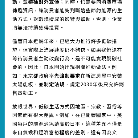
動，並
積極對外宣傳
；同時，也需要向消費市場
傳遞資訊，讓消費者能夠判斷這些節約能源的生
活方式，對環境造成的影響與幫助，否則，企業
將無法持續獲得投資。
儘管日本近幾年來，已經大力推行許多低碳措
施，但實際上進展速度仍不夠快。如果我們還在
等待消費者主動改變行為，是不可能實現脫碳社
會的。因此，日本開始出現相關推動做法。例
如：東京都政府率先
強制要求
在新建房屋中安裝
太陽能板，並
制定法規
，規定2030年後只允許銷
售電動車。
放眼世界，低碳生活方式因地區、宗教、習俗等
因素而有很大差異。例如，在已開發國家中，美
國每戶的能源消耗遠高於日本，這種差異不僅是
來自氣候和經濟富裕程度的差別，還有因為文