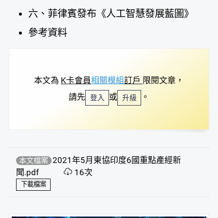
六、菲律賓發布《人工智慧發展藍圖》
參考資料
本文為
K卡會員
相關模組
訂戶
限閱文章，
請先
或
。
登入
升級
2021年5月東協印度6國重點產經新
本文檔案
聞.pdf
16次
下載檔案