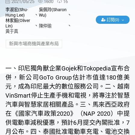
2021/05/25
1600
16
李淑宏(Shu-
吳佩玲(Sharon
、
、
Hung Lee)
Wu)
訂閱(0)
林家毅(Oliver
、
、
Lin)
陳仲瑜
黃于真
新興市場商機與產業布局
一、印尼獨角獸企業Gojek和Tokopedia宣布合
併，新公司GoTo Group估計市值達180億美
元，成為印尼最大的數位服務公司。二、越南
VinSmart停止生產手機和電視，將專注於智慧
汽車與智慧家居相關產品。三、馬來西亞政府
在《國家汽車政策2020》（NAP 2020）中提
供電動車減稅優惠，預計6月提交內閣批准，7
月公布。四、泰國批准電動車充電、電池交換