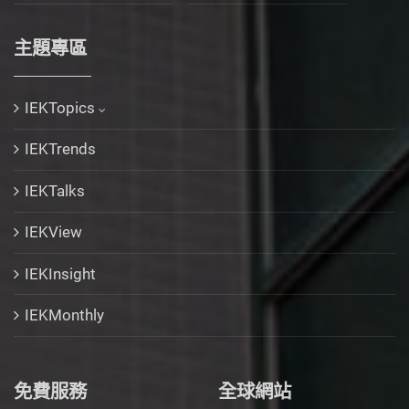
主題專區
IEKTopics
IEKTrends
IEKTalks
IEKView
IEKInsight
IEKMonthly
免費服務
全球網站