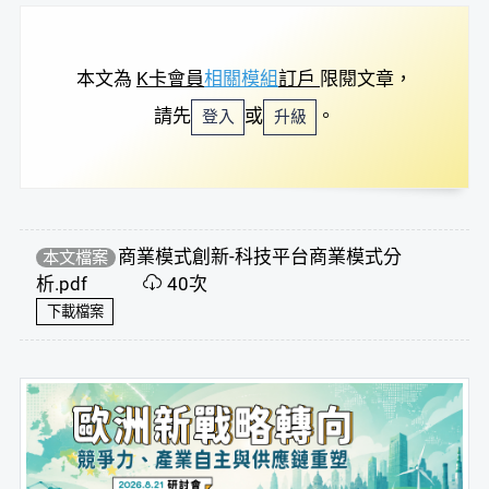
本文為
K卡會員
相關模組
訂戶
限閱文章，
請先
或
。
登入
升級
商業模式創新-科技平台商業模式分
本文檔案
析.pdf
40次
下載檔案