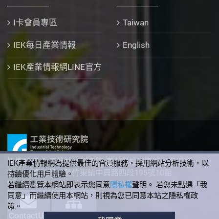
I卡會員專區
Taiwan
IEK每日產業情報
English
IEK產業情報網LINE官方
版權所有 © 工業技術研究院 產業科技國際策略發展所
IEK產業情報網為提供最佳的會員服務，採用網站分析技術，以
310 臺灣新竹縣竹東鎮中興路四段195號10館
持續優化用戶體驗。
+886-3-5912340
若繼續瀏覽本網站即表示您同意
隱私權
聲明。 若您未點選「我
同意」而繼續使用本網站，則視為您已同意本站之隱私權政
策。
ContactUs
SiteMap