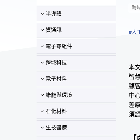
跨
半導體
資通訊
#人
電子零組件
跨域科技
本
智
電子材料
顧
中
綠能與環境
差
石化材料
須
生技醫療
【