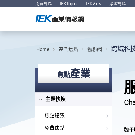
免費專區
IEKTopics
IEKView
淨零專區
跨域科
Home
產業焦點
物聯網
產業
焦點
主題快搜
Cha
焦點總覽
免費焦點
魏于翔