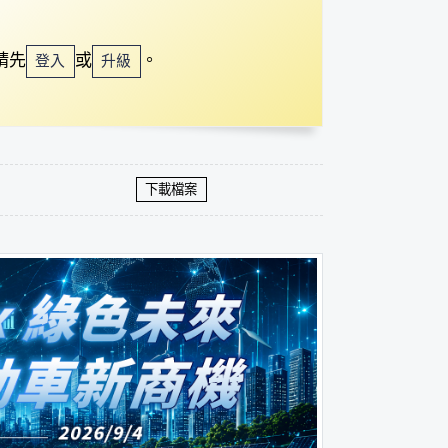
請先
或
。
登入
升級
下載檔案