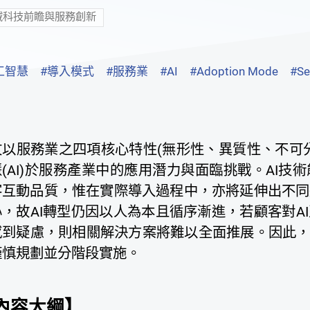
域科技前瞻與服務創新
工智慧
#導入模式
#服務業
#AI
#Adoption Mode
#Se
文以服務業之四項核心特性(無形性、異質性、不可
慧(AI)於服務產業中的應用潛力與面臨挑戰。AI
客互動品質，惟在實際導入過程中，亦將延伸出不同
心，故AI轉型仍因以人為本且循序漸進，若顧客對A
感到疑慮，則相關解決方案將難以全面推展。因此，
謹慎規劃並分階段實施。
內容大綱】