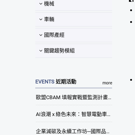
機械
車輛
國際產經
關鍵趨勢模組
EVENTS
近期活動
more
歐盟CBAM 填報實戰暨監測計畫說明會(臺中場)
AI浪潮 x 綠色未來：智慧電動車新商機研討會
企業減碳及永續工作坊─國際品牌綠色供應鏈永續管理與實務演練(臺中場)