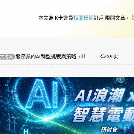
本文為
K卡會員
相關模組
訂戶
限閱文章， 
服務業的AI轉型挑戰與策略.pdf
39次
文檔案