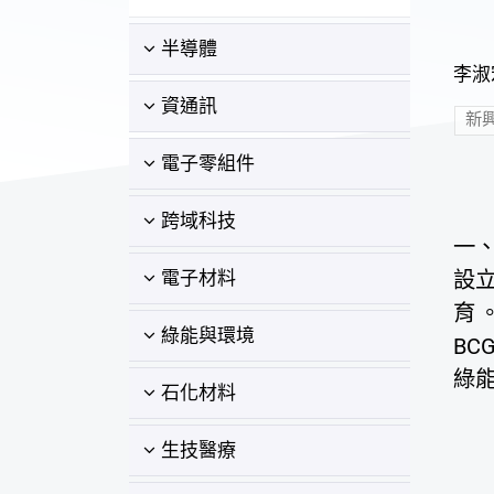
半導體
李淑宏
資通訊
新
電子零組件
跨域科技
一
設立
電子材料
育
綠能與環境
BC
綠能
石化材料
生技醫療