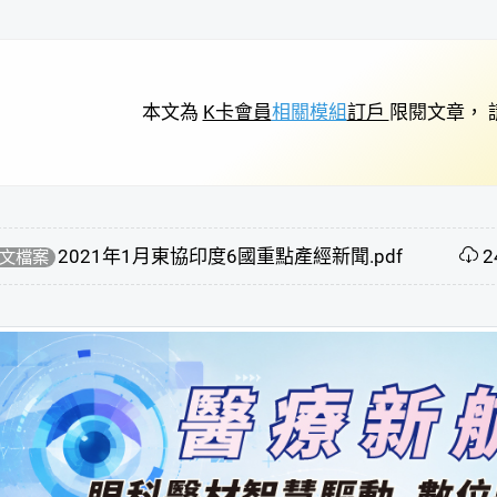
本文為
K卡會員
相關模組
訂戶
限閱文章， 
2021年1月東協印度6國重點產經新聞.pdf
2
文檔案