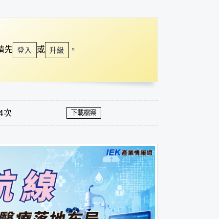
請先
或
。
登入
升級
4次
下載檔案