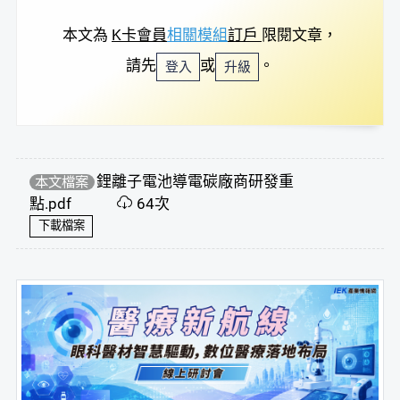
本文為
K卡會員
相關模組
訂戶
限閱文章，
請先
或
。
登入
升級
鋰離子電池導電碳廠商研發重
本文檔案
點.pdf
64次
下載檔案