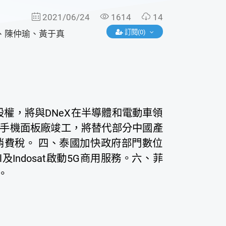
2021/06/24
1614
14
訂閱(0)
、
陳仲瑜
、
黃于真
%股權，將與DNeX在半導體和電動車領
手機面板廠竣工，將替代部分中國產
費稅。 四、泰國加快政府部門數位
及Indosat啟動5G商用服務。六、菲
。