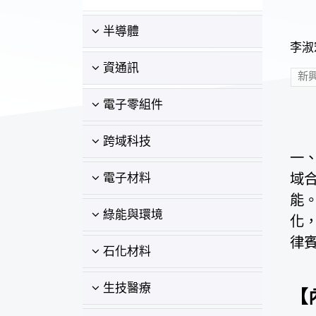
半導體
李淑宏
資通訊
新
電子零組件
跨域科技
一、
域
電子材料
能
綠能與環境
化，
律
石化材料
生技醫療
【