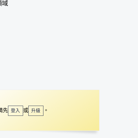
領域
請先
或
。
登入
升級