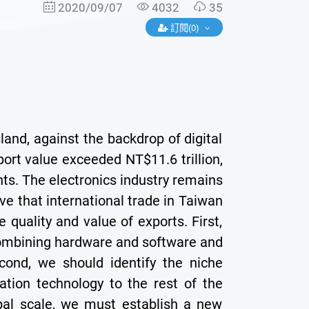
2020/09/07
4032
35
訂閱(0)
sland, against the backdrop of digital
ort value exceeded NT$11.6 trillion,
ts. The electronics industry remains
eve that international trade in Taiwan
quality and value of exports. First,
combining hardware and software and
cond, we should identify the niche
ation technology to the rest of the
obal scale, we must establish a new