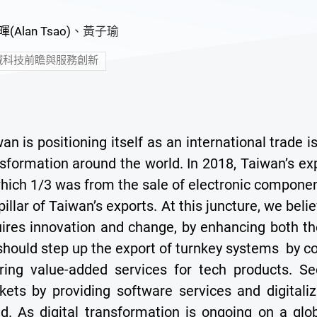
(Alan Tsao)
、
黃子瑜
域科技前瞻與服務創新
an is positioning itself as an international trade i
sformation around the world. In 2018, Taiwan’s exp
hich 1/3 was from the sale of electronic componen
pillar of Taiwan’s exports. At this juncture, we beli
ires innovation and change, by enhancing both the 
should step up the export of turnkey systems by 
ering value-added services for tech products. Se
ets by providing software services and digitaliz
ld. As digital transformation is ongoing on a gl