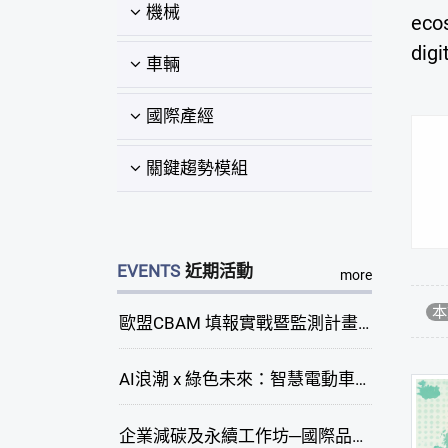
機械
eco
digi
車輛
國際產經
關鍵趨勢模組
EVENTS
近期活動
more
本
歐盟CBAM 填報實戰暨監測計畫說明會(臺中場)
AI浪潮 x 綠色未來：智慧電動車新商機研討會
企業減碳及永續工作坊─國際品牌綠色供應鏈永續管理與實務演練(臺中場)