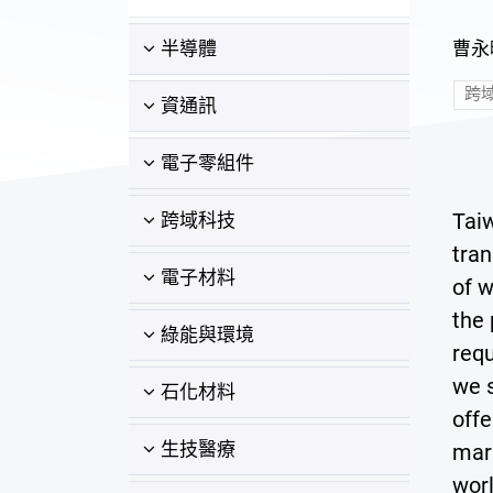
曹永暉
半導體
跨
資通訊
電子零組件
Taiw
跨域科技
tran
電子材料
of w
the 
綠能與環境
requ
we 
石化材料
off
生技醫療
mark
wor