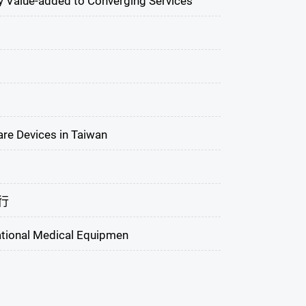
 Value-added to Converging Services
re Devices in Taiwan
行
ational Medical Equipmen