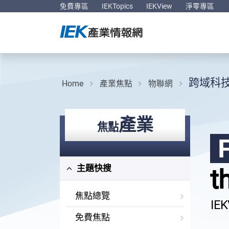
免費專區
IEKTopics
IEKView
淨零專區
跨域科
Home
產業焦點
物聯網
產業
焦點
主題快搜
t
焦點總覽
I
免費焦點