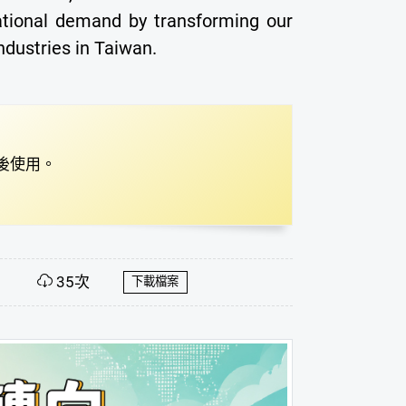
ational demand by transforming our
industries in Taiwan.
後使用。
35次
下載檔案